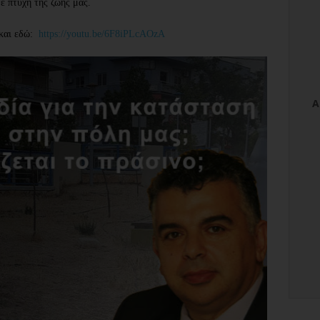
ε πτυχή της ζωής μας.
αι εδώ:  
https://youtu.be/6F8iPLcAOzA