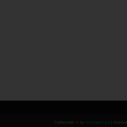
Crafted with
by
TemplatesYard
| Distribu