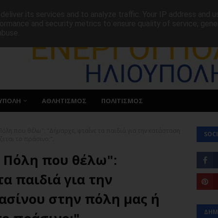
ΕΠΙΚΟΙΝΩΝΙΑ
eliver its services and to analyze traffic. Your IP address and 
ormance and security metrics to ensure quality of service, gen
abuse.
ΥΠΟΛΗ
ΑΘΛΗΤΙΣΜΟΣ
ΠΟΛΙΤΙΣΜΟΣ
 Πόλη που θέλω": "Δήμαρχε, φταίνε τα παιδιά για την κατάσταση
SOCI
ζεται το πράσινο;".
Η Πόλη που θέλω":
τα παιδιά για την
ασίνου στην πόλη μας ή
ΔΗΜ