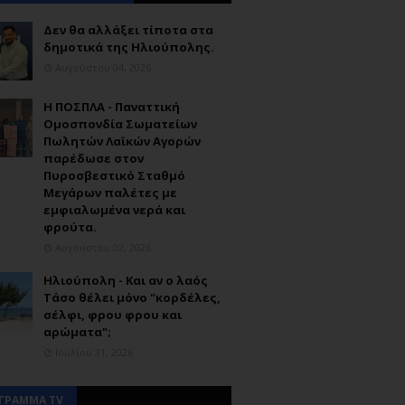
Δεν θα αλλάξει τίποτα στα
δημοτικά της Ηλιούπολης.
Αυγούστου 04, 2026
Η ΠΟΣΠΛΑ - Παναττική
Ομοσπονδία Σωματείων
Πωλητών Λαϊκών Αγορών
παρέδωσε στον
Πυροσβεστικό Σταθμό
Μεγάρων παλέτες με
εμφιαλωμένα νερά και
φρούτα.
Αυγούστου 02, 2026
Ηλιούπολη - Και αν ο λαός
Τάσο θέλει μόνο "κορδέλες,
σέλφι, φρου φρου και
αρώματα";
Ιουλίου 31, 2026
ΓΡΑΜΜΑ TV