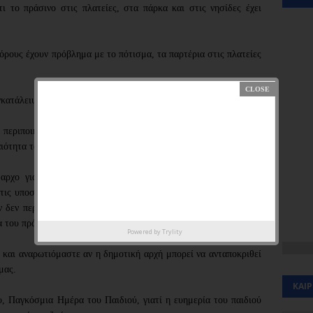
 το πράσινο στις πλατείες, στα πάρκα και στις νησίδες έχει 
όρους έχουν πρόβλημα με το πότισμα, τα παρτέρια στις πλατείες 
γκατάλειψης! 
 περιποιημένες, φιλόξενες και ασφαλείς, τόσο για τους δημότες, 
ιότητα τα παιδιά.
ρχο για : «το θέμα των ξερών πλατειών, δεν έχει να κάνει 
τις υποστηρίξει , αλλά με τη χρήση που κάνουν  οι συνδημότες 
 δεν περιμαζεύουν τα παιδιά τους, τα οποία παίζουν μπάλα και 
 του πράσινου, με αποτέλεσμα να αποψιλώνονται» .
Powered by
Trylity
και αναρωτιόμαστε αν η δημοτική αρχή μπορεί να ανταποκριθεί 
μας.
ΚΑΙ
, Παγκόσμια Ημέρα του Παιδιού, γιατί η ευημερία του παιδιού 