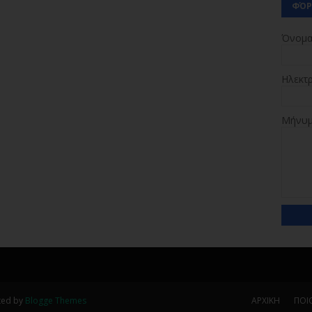
ΦΌΡ
Όνομ
Ηλεκτ
Μήνυ
ted by
Blogge Themes
ΑΡΧΙΚΗ
ΠΟΙΟ