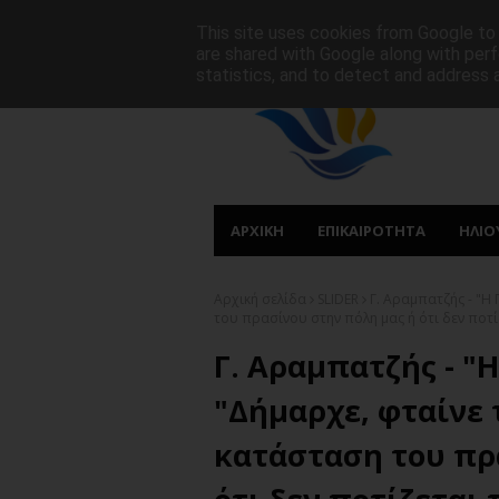
ΑΡΧΙΚΗ
ΠΟΙΟΙ ΕΙΜΑΣΤΕ
ΠΡΩΤΟΣΕΛΙΔΑ
This site uses cookies from Google to d
are shared with Google along with perf
statistics, and to detect and address 
ΑΡΧΙΚΗ
ΕΠΙΚΑΙΡΟΤΗΤΑ
ΗΛΙΟ
Αρχική σελίδα
SLIDER
Γ. Αραμπατζής - "Η
του πρασίνου στην πόλη μας ή ότι δεν ποτί
Γ. Αραμπατζής - "
"Δήμαρχε, φταίνε 
κατάσταση του πρ