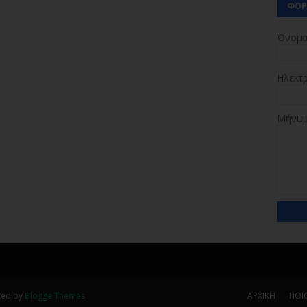
ΦΌΡ
Όνομ
Ηλεκτ
Μήνυ
ted by
Blogge Themes
ΑΡΧΙΚΗ
ΠΟΙΟ