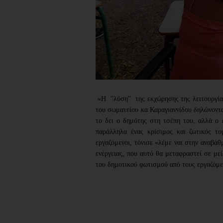
 «Η  ''λύση''  της εκχώρησης της λειτουργίας και συντήρησης για 12 χρόνια σε ιδιώτη», ανέφερε η πρόεδρος 
του σωματείου κα Καραγιαννίδου δηλώνοντας
το δει ο δημότης στη τσέπη του, αλλά ο ε
παράλληλα ένας κρίσιμος και ζωτικός το
εργαζόμενοι, τόνισε «λέμε ναι στην αναβάθ
ενέργειας, που αυτό θα μεταφραστεί σε με
του δημοτικού φωτισμού από τους εργαζόμε