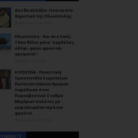
Δεν θα αλλάξει τίποτα στα
δημοτικά της Ηλιούπολης.
Αυγούστου 04, 2026
Ηλιούπολη - Και αν ο λαός
Τάσο θέλει μόνο "κορδέλες,
σέλφι, φρου φρου και
αρώματα";
Ιουλίου 31, 2026
Η ΠΟΣΠΛΑ - Παναττική
Ομοσπονδία Σωματείων
Πωλητών Λαϊκών Αγορών
παρέδωσε στον
Πυροσβεστικό Σταθμό
Μεγάρων παλέτες με
εμφιαλωμένα νερά και
φρούτα.
Αυγούστου 02, 2026
ΓΡΑΜΜΑ TV