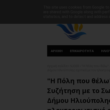
ΑΡΧΙΚΗ
ΠΟΙΟΙ ΕΙΜΑΣΤΕ
ΠΡΩΤΟΣΕΛΙΔΑ
This site uses cookies from Google to d
are shared with Google along with perf
statistics, and to detect and address 
ΑΡΧΙΚΗ
ΕΠΙΚΑΙΡΟΤΗΤΑ
ΗΛΙΟ
Αρχική σελίδα
SLIDER
"Η Πόλη που θέλω" 
Δήμου Ηλιούπολης σχετικά με τον ηλεκτρο
"Η Πόλη που θέλω
Συζήτηση με το Σ
Δήμου Ηλιούπολης