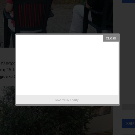
ηλεκτροφωτισμό στο δήμο πραγματοποίησε  το Σωματείο 
η 15 Ιούλη στις 7 μ.μ., στον εξωτερικό χώρο του Συλλόγου 
μοτικό Σχολείο.
Powered by
Trylity
ΚΑΙ