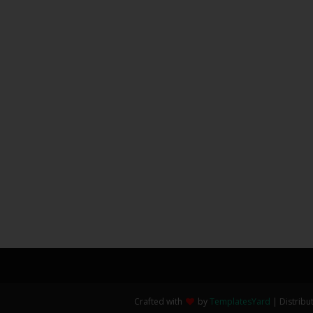
Crafted with
by
TemplatesYard
| Distribu