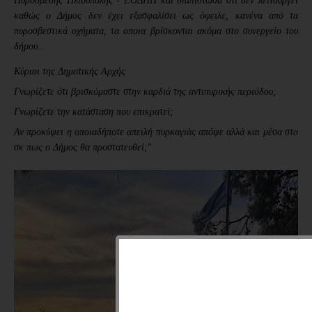
Πυρόσβεσης Ηλιούπολης - ΕΟΔΠΗ
 και διαπίστωσα ότι δεν λειτουργεί 
καθώς ο Δήμος δεν έχει εξασφαλίσει ως όφειλε, κανένα από τα 
πυροσβεστικά οχήματα, τα οποια βρίσκονται ακόμα στο συνεργείο του 
δήμου...
Κύριοι της Δημοτικής Αρχής
Γνωρίζετε ότι βρισκόμαστε στην καρδιά της αντιπυρικής περιόδου;
Γνωρίζετε την κατάσταση που επικρατεί;
Αν προκύψει η οποιαδήποτε απειλή πυρκαγιάς απόψε αλλά και μέσα στο 
σκ πως ο Δήμος θα προστατευθεί;
"