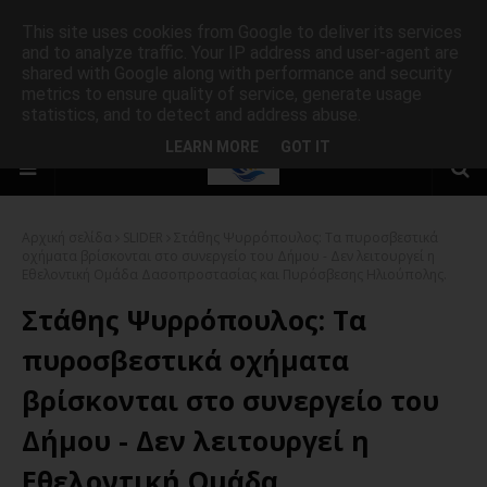
This site uses cookies from Google to deliver its services
and to analyze traffic. Your IP address and user-agent are
shared with Google along with performance and security
metrics to ensure quality of service, generate usage
statistics, and to detect and address abuse.
LEARN MORE
GOT IT
Αρχική σελίδα
SLIDER
Στάθης Ψυρρόπουλος: Τα πυροσβεστικά
οχήματα βρίσκονται στο συνεργείο του Δήμου - Δεν λειτουργεί η
Εθελοντική Ομάδα Δασοπροστασίας και Πυρόσβεσης Ηλιούπολης.
Στάθης Ψυρρόπουλος: Τα
πυροσβεστικά οχήματα
βρίσκονται στο συνεργείο του
Δήμου - Δεν λειτουργεί η
Εθελοντική Ομάδα