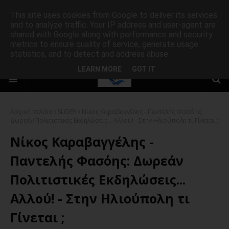
This site uses cookies from Google to deliver its services
and to analyze traffic. Your IP address and user-agent are
shared with Google along with performance and security
metrics to ensure quality of service, generate usage
statistics, and to detect and address abuse.
LEARN MORE
GOT IT
Αρχική σελίδα
SLIDER
Νίκος Καραβαγγέλης - Παντελής Φασόης:
Δωρεάν Πολιτιστικές Εκδηλώσεις... Αλλού! - Στην Ηλιούπολη τι Γίνεται ;
Νίκος Καραβαγγέλης -
Παντελής Φασόης: Δωρεάν
Πολιτιστικές Εκδηλώσεις...
Αλλού! - Στην Ηλιούπολη τι
Γίνεται ;