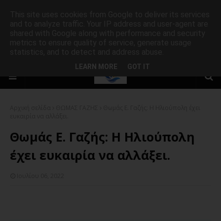
This site uses cookies from Google to deliver its services
and to analyze traffic. Your IP address and user-agent are
shared with Google along with performance and security
metrics to ensure quality of service, generate usage
statistics, and to detect and address abuse.
LEARN MORE
GOT IT
Αρχική σελίδα
ΘΩΜΑΣ ΓΑΖΗΣ
Θωμάς Ε. Γαζής: Η Ηλιούπολη έχει
ευκαιρία να αλλάξει.
Θωμάς Ε. Γαζής: Η Ηλιούπολη
έχει ευκαιρία να αλλάξει.
Ιουλίου 06, 2022