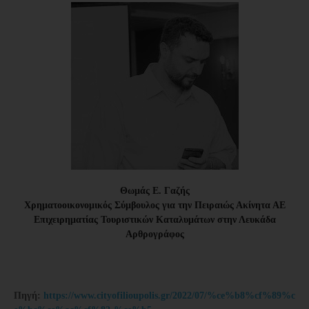
Θωμάς Ε. Γαζής
Χρηματοοικονομικός Σύμβουλος για την Πειραιώς Ακίνητα ΑΕ
Επιχειρηματίας Τουριστικών Καταλυμάτων στην Λευκάδα
Αρθρογράφος
Πηγή:
https://www.cityofilioupolis.gr/2022/07/%ce%b8%cf%89%c