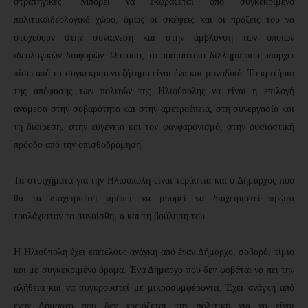
στρατηγικές. Μπορεί να εκφράζεται από συγκεκριμένο
πολιτικοϊδεολογικό χώρο, όμως οι σκέψεις και οι πράξεις του να
στοχεύουν στην συναίνεση και στην άμβλυνση των όποιων
ιδεολογικών διαφορών. Ωστόσο, το ουσιαστικό δίλλημα που υπάρχει
πίσω από το συγκεκριμένο ζήτημα είναι ένα και μοναδικό. Το κριτήριο
της απόφασης των πολιτών της Ηλιούπολης να είναι η επιλογή
ανάμεσα στην σοβαρότητα και στην αμετροέπεια, στη συνεργασία και
τη διαίρεση, στην ευγένεια και τον φανφαρονισμό, στην ουσιαστική
πρόοδο από την οπισθοδρόμηση.
Τα στοιχήματα για την Ηλιούπολη είναι τεράστια και ο Δήμαρχος που
θα τα διαχειριστεί πρέπει να μπορεί να διαχειριστεί πρώτα
τουλάχιστον το συναίσθημα και τη βούληση του.
Η Ηλιούπολη έχει επιτέλους ανάγκη από έναν Δήμαρχο, σοβαρό, τίμιο
και με συγκεκριμένο όραμα. Ένα Δήμαρχο που δεν φοβάται να πει την
αλήθεια και να συγκρουστεί με μικροσυμφέροντα. Έχει ανάγκη από
έναν Δήμαρχο που δεν χρειάζεται την πολιτική για να είναι