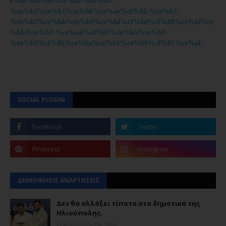
e%bc%ce%ac%cf%82-%ce%b5-
%ce%b3%ce%b1%ce%b6%ce%ae%cf%82-%ce%b7-
%ce%b7%ce%bb%ce%b9%ce%bf%cf%8d%cf%80%ce%bf%ce
%bb%ce%b7-%ce%ad%cf%87%ce%b5%ce%b9-
%ce%b5%cf%85%ce%ba%ce%b1%ce%b9%cf%81%ce%af/
SOCIAL PLUGIN
ΔΗΜΟΦΙΛΕΙΣ ΑΝΑΡΤΗΣΕΙΣ
Δεν θα αλλάξει τίποτα στα δημοτικά της
Ηλιούπολης.
Αυγούστου 04, 2026