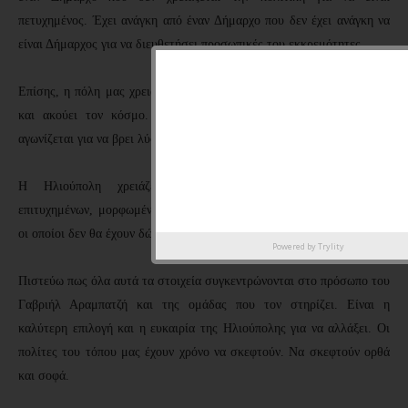
πετυχημένος. Έχει ανάγκη από έναν Δήμαρχο που δεν έχει ανάγκη να
είναι Δήμαρχος για να διευθετήσει προσωπικές του εκκρεμότητες.
Επίσης, η πόλη μας χρειάζεται έναν Δήμαρχο που ξέρει τον τόπο του
και ακούει τον κόσμο. Που στέκεται καθημερινά δίπλα του και
αγωνίζεται για να βρει λύση στα προβλήματά όλων των πολιτών.
Η Ηλιούπολη χρειάζεται επιτέλους μια ομάδα ανθρώπων
επιτυχημένων, μορφωμένων, με ανιδιοτελή αγάπη για τον τόπο τους,
οι οποίοι δεν θα έχουν δώσει ποτέ δικαιώματα στην αρνητική κριτική.
Powered by
Trylity
Πιστεύω πως όλα αυτά τα στοιχεία συγκεντρώνονται στο πρόσωπο του
Γαβριήλ Αραμπατζή και της ομάδας που τον στηρίζει. Είναι η
καλύτερη επιλογή και η ευκαιρία της Ηλιούπολης για να αλλάξει. Οι
πολίτες του τόπου μας έχουν χρόνο να σκεφτούν. Να σκεφτούν ορθά
και σοφά.