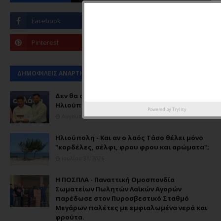
ΔΗΜΟΦΙΛΕΙΣ ΑΝΑΡΤΗΣΕΙΣ
Δεν θα αλλάξει τίποτα στα δημοτικά της
Ηλιούπολης.
Powered by
Trylity
Αυγούστου 04, 2026
Ηλιούπολη - Και αν ο λαός Τάσο θέλει μόνο
"κορδέλες, σέλφι, φρου φρου και αρώματα";
Ιουλίου 31, 2026
Η ΠΟΣΠΛΑ - Παναττική Ομοσπονδία
Σωματείων Πωλητών Λαϊκών Αγορών
παρέδωσε στον Πυροσβεστικό Σταθμό
Μεγάρων παλέτες με εμφιαλωμένα νερά και
φρούτα.