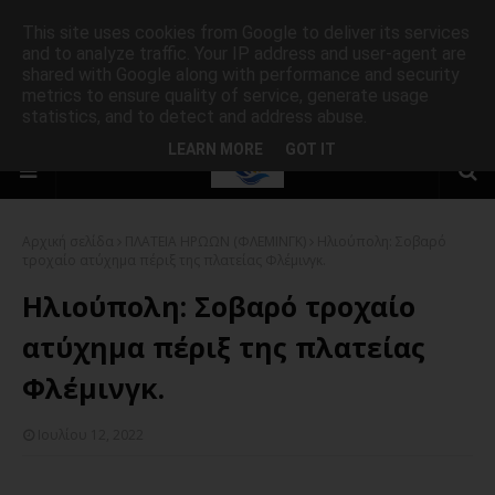
This site uses cookies from Google to deliver its services
and to analyze traffic. Your IP address and user-agent are
shared with Google along with performance and security
metrics to ensure quality of service, generate usage
statistics, and to detect and address abuse.
LEARN MORE
GOT IT
Αρχική σελίδα
ΠΛΑΤΕΙΑ ΗΡΩΩΝ (ΦΛΕΜΙΝΓΚ)
Ηλιούπολη: Σοβαρό
τροχαίο ατύχημα πέριξ της πλατείας Φλέμινγκ.
Ηλιούπολη: Σοβαρό τροχαίο
ατύχημα πέριξ της πλατείας
Φλέμινγκ.
Ιουλίου 12, 2022