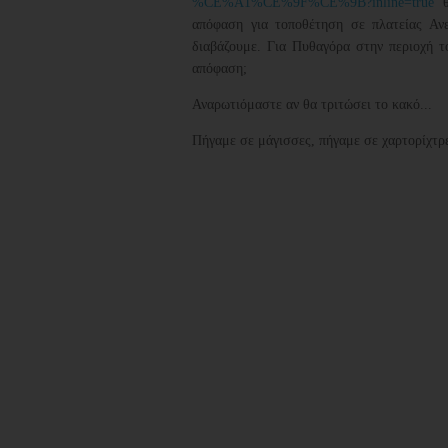
%CE%A1%CE%9F%CE%9B?inline=true
απόφαση για τοποθέτηση σε πλατείας Ανε
διαβάζουμε. Για Πυθαγόρα στην περιοχή τ
απόφαση;
Αναρωτιόμαστε αν θα τριτώσει το κακό...
Πήγαμε σε μάγισσες, πήγαμε σε χαρτορίχτρες