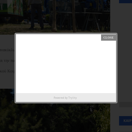
ανακύκλωσης δίπλα στο μνημείο της πλατείας Ανεξαρτησίας.
αι την παράταξη "Η Πόλη που θέλω".
ικού Κοιμητηρίου - οδός Πυθαγόρα.
Powered by
Trylity
ΚΑΙ