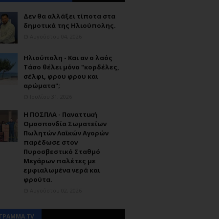
Δεν θα αλλάξει τίποτα στα
δημοτικά της Ηλιούπολης.
Αυγούστου 04, 2026
Ηλιούπολη - Και αν ο λαός
Τάσο θέλει μόνο "κορδέλες,
σέλφι, φρου φρου και
αρώματα";
Ιουλίου 31, 2026
Η ΠΟΣΠΛΑ - Παναττική
Ομοσπονδία Σωματείων
Πωλητών Λαϊκών Αγορών
παρέδωσε στον
Πυροσβεστικό Σταθμό
Μεγάρων παλέτες με
εμφιαλωμένα νερά και
φρούτα.
Αυγούστου 02, 2026
ΓΡΑΜΜΑ TV