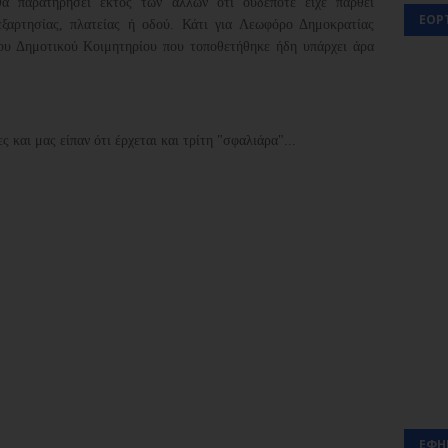
θα παρατηρήσει εκτός των άλλων ότι ουδέποτε είχε παρθεί
ΕΟΡ
ξαρτησίας, πλατείας ή οδού. Κάτι για Λεωφόρο Δημοκρατίας
ου Δημοτικού Κοιμητηρίου που τοποθετήθηκε ήδη υπάρχει άρα
 και μας είπαν ότι έρχεται και τρίτη "σφαλιάρα"...
ΕΦΗ