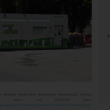
αία απόφαση τοποθέτησης πολυκέντρων ανακύκλωσης, έξυπνων
ς και άλλων στη ΔΙΑΥΓΕΙΑ βλέπε
geia.gov.gr/doc/6%CE%A8%CE%9A9%CE%A9%CE%A1%CE%A5-