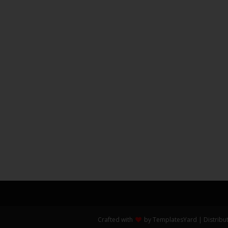
Crafted with
by
TemplatesYard
| Distribu