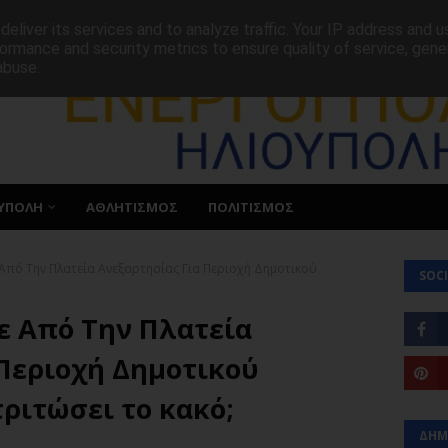
ΕΠΙΚΟΙΝΩΝΙΑ
eliver its services and to analyze traffic. Your IP address and 
ormance and security metrics to ensure quality of service, gen
abuse.
ΥΠΟΛΗ
ΑΘΛΗΤΙΣΜΟΣ
ΠΟΛΙΤΙΣΜΟΣ
Από Την Πλατεία Ανεξαρτησίας Για Περιοχή Δημοτικού
SOCI
ε Από Την Πλατεία
 Περιοχή Δημοτικού
τριτώσει το κακό;
ΔΗΜ