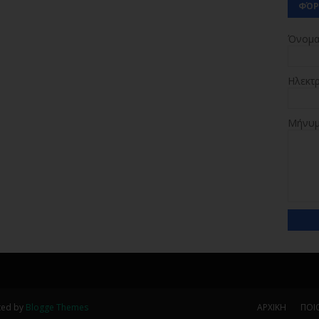
ΦΌΡ
Όνομ
Ηλεκτ
Μήνυ
ted by
Blogge Themes
ΑΡΧΙΚΗ
ΠΟΙΟ