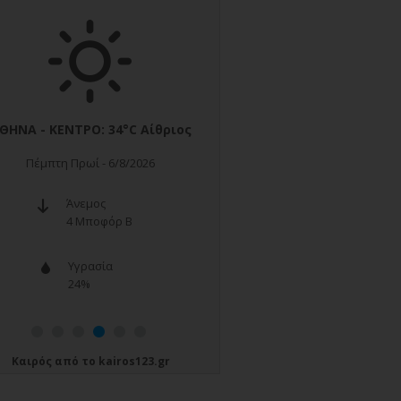
Καιρός
από το
kairos123.gr