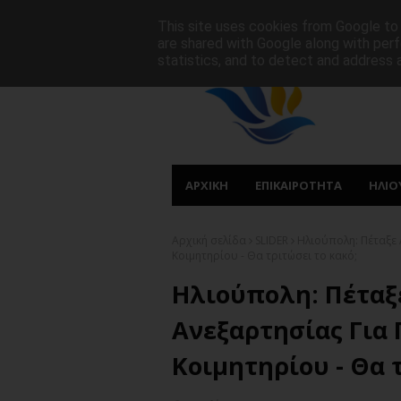
ΑΡΧΙΚΗ
ΠΟΙΟΙ ΕΙΜΑΣΤΕ
ΠΡΩΤΟΣΕΛΙΔΑ
This site uses cookies from Google to d
are shared with Google along with perf
statistics, and to detect and address 
ΑΡΧΙΚΗ
ΕΠΙΚΑΙΡΟΤΗΤΑ
ΗΛΙΟ
Αρχική σελίδα
SLIDER
Ηλιούπολη: Πέταξε 
Κοιμητηρίου - Θα τριτώσει το κακό;
Ηλιούπολη: Πέταξ
Ανεξαρτησίας Για
Κοιμητηρίου - Θα 