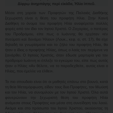
Δίφρῳ ἀνηρπάγης περὶ εἰκάδα, Ἠλία ἱππεῦ.
Μέσα στη χορεία των Προφητών της Παλαιάς Διαθήκης
ξεχωριστή είναι η θέση του προφήτη Ηλία. Στην Καινή
Διαθήκη το όνομα του προφήτη Ηλία αναφέρεται πολλές
φορές από τον ίδιο τον Ιησού Χριστό. Ο Ζαχαρίας, ο πατέρας
του Προδρόμου, είπε πως ο Ιωάννης θα ερχόταν «ἐν
πνεύματι καὶ δυνάμει Ἠλίου» (Λουκ., κεφ. α, στ. 17), θα είχε
δηλαδή τα γνωρίσματα και το ζήλο του προφήτη Ηλία, θα
ήταν ο ίδιος ο προφήτης Ηλίας, όπως ο λαός τον περίμενε να
ξανάρθει. Ο Ιησούς Χριστός, όταν έδωσε μαρτυρία για τον
πρόδρομο Ιωάννη κι έπλεξε το εγκώμιο του, είπε πως αυτός
ήταν ο Ηλίας «Αν θέλετε, να το παραδεχθείτε, αυτός είναι ο
Ηλίας, που έμελλε να έλθει».
Το πιο σπουδαίο είναι ότι οι μαθητές επάνω στο βουνό, κατά
τη θεία Μεταμόρφωση, είδαν τους δυο Προφήτες, τον Μωϋσή
και τον Ηλία, να συνομιλούν με τον Ιησού Χριστό. Όλα αυτά
φανερώνουν την ξεχωριστή θέση του προφήτη Ηλία
ανάμεσα στους Προφήτες και μέσα στη συνείδηση του λαού.
Ακόμα και στο πρόσωπο του Ιησού Χριστού, ακούοντας τη