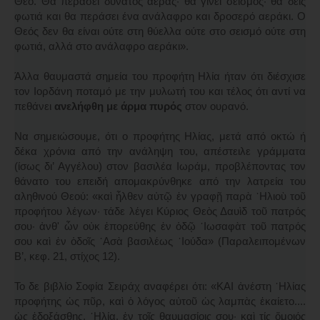
Θεό. Θα περάσει δυνατός αέρας· θα γίνει σεισμός· θα δεις
φωτιά και θα περάσει ένα ανάλαφρο και δροσερό αεράκι. Ο
Θεός δεν θα είναι ούτε στη θύελλα ούτε στο σεισμό ούτε στη
φωτιά, αλλά στο ανάλαφρο αεράκι».
Άλλα θαυμαστά σημεία του προφήτη Ηλία ήταν ότι διέσχισε
τον Ιορδάνη ποταμό με την μυλωτή του και τέλος ότι αντί να
πεθάνει
ανελήφθη με άρμα πυρός
στον ουρανό.
Να σημειώσουμε, ότι ο προφήτης Ηλίας, μετά από οκτώ ή
δέκα χρόνια από την ανάληψη του, απέστειλε γράμματα
(ίσως δι’ Αγγέλου) στον βασιλέα Iωράμ, προβλέποντας τον
θάνατο του επειδή απομακρύνθηκε από την λατρεία του
αληθινού Θεού: «καὶ ἦλθεν αὐτῷ ἐν γραφῇ παρὰ ᾿Ηλιοὺ τοῦ
προφήτου λέγων· τάδε λέγει Κύριος Θεὸς Δαυὶδ τοῦ πατρός
σου· ἀνθ' ὧν οὐκ ἐπορεύθης ἐν ὁδῷ ᾿Ιωσαφὰτ τοῦ πατρός
σου καὶ ἐν ὁδοῖς ᾿Ασὰ βασιλέως ᾿Ιούδα» (Παραλειπομένων
Β’, κεφ. 21, στίχος 12).
Το δε βιβλίο Σοφία Σειράχ αναφέρει ότι: «ΚΑΙ ἀνέστη ᾿Ηλίας
προφήτης ὡς πῦρ, καὶ ὁ λόγος αὐτοῦ ὡς λαμπὰς ἐκαίετο....
ὡς ἐδοξάσθης, ᾿Ηλία, ἐν τοῖς θαυμασίοις σου· καὶ τίς ὅμοιός