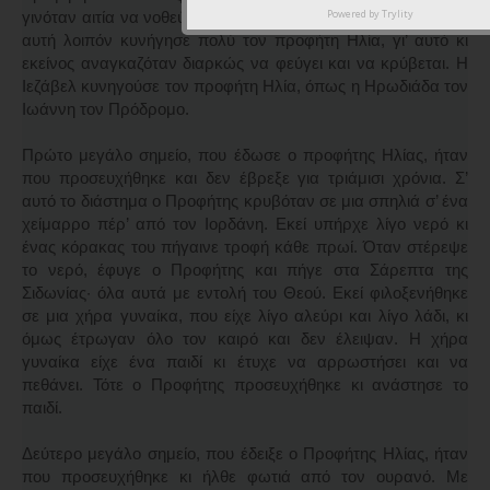
Powered by
Trylity
γινόταν αιτία να νοθεύεται η πίστη από ειδωλολατρικά έθιμα,
αυτή λοιπόν κυνήγησε πολύ τον προφήτη Ηλία, γι’ αυτό κι
εκείνος αναγκαζόταν διαρκώς να φεύγει και να κρύβεται. Η
Ιεζάβελ κυνηγούσε τον προφήτη Ηλία, όπως η Ηρωδιάδα τον
Ιωάννη τον Πρόδρομο.
Πρώτο μεγάλο σημείο, που έδωσε ο προφήτης Ηλίας, ήταν
που προσευχήθηκε και δεν έβρεξε για τριάμισι χρόνια. Σ’
αυτό το διάστημα ο Προφήτης κρυβόταν σε μια σπηλιά σ’ ένα
χείμαρρο πέρ’ από τον Ιορδάνη. Εκεί υπήρχε λίγο νερό κι
ένας κόρακας του πήγαινε τροφή κάθε πρωί. Όταν στέρεψε
το νερό, έφυγε ο Προφήτης και πήγε στα Σάρεπτα της
Σιδωνίας· όλα αυτά με εντολή του Θεού. Εκεί φιλοξενήθηκε
σε μια χήρα γυναίκα, που είχε λίγο αλεύρι και λίγο λάδι, κι
όμως έτρωγαν όλο τον καιρό και δεν έλειψαν. Η χήρα
γυναίκα είχε ένα παιδί κι έτυχε να αρρωστήσει και να
πεθάνει. Τότε ο Προφήτης προσευχήθηκε κι ανάστησε το
παιδί.
Δεύτερο μεγάλο σημείο, που έδειξε ο Προφήτης Ηλίας, ήταν
που προσευχήθηκε κι ήλθε φωτιά από τον ουρανό. Με