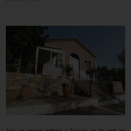
Λόγω των εκτάκτων συνθηκών ο Εσπερινός για την εορτή του