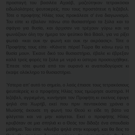
προσταγή του βασιλέα Αχαάβ, μαζεύτηκαν τετρακόσιοι
ειδωλολάτρες ψευτοιερείς, που τους προστάτευε η Ιεζάβελ.
Τότε ο προφήτης Ηλίας τους προκάλεσε σ’ ένα διαγωνισμό.
Του είπε κι έβαλαν πάνω στο θυσιαστήριο τα ξύλα και το
σφάγιο για θυσία, και άρχισαν να τρέχουν γύρω και να
φωνάζουν όλη την ήμερα τον ψεύτικο θεό Βάαλ, για να ρίξει
φωτιά· «και ουκ ην φωνή και ουκ ην ακρόασις». Τότε ο
Προφήτης τους είπε· «Κάνετε πέρα! Τώρα θα κάνω εγώ τη
θυσία μου». Έκανε δικό του θυσιαστήριο, έβαλε κι έβρεξαν
καλά τρείς φορές τα ξύλα με νερό κι ύστερα προσευχήθηκε.
Έπεσε τότε φωτιά από τον ουρανό κι αναποδογύρισε κι
έκαψε ολόκληρο το θυσιαστήριο.
Ύστερα απ’ αυτό το σημείο, ο λαός έπιασε τους τετρακόσιους
ψευτοϊερείς κι ο προφήτης Ηλίας τους τιμώρησε αυστηρά. Η
Ιεζάβελ, αγριεμένη, κυνήγησε τον Προφήτη κι εκείνος έφυγε
ψηλά στο Χωρήβ, εκεί που πριν πεντακόσια χρόνια ο
Μωϋσής άκουσε τη φωνή του Θεού κι είδε τη βάτο να
φλέγεται και να μην καίγεται. Εκεί ο προφήτης Ηλίας
κρυβόταν σε μια σπηλιά κι ο Θεός τον δίδαξε ένα σπουδαίο
μάθημα. Του είπε· «Ανέβα ψηλά στην κορυφή, και θα δεις το