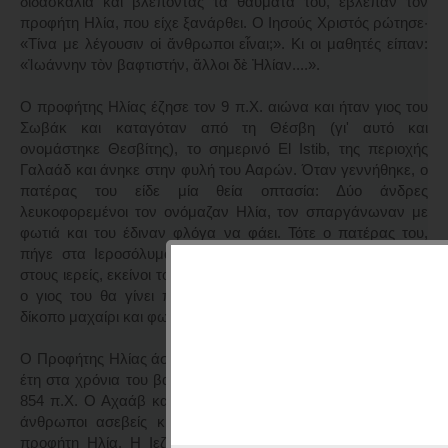
διδασκαλία και βλέποντας τα θαύματά του, έβλεπαν τον
προφήτη Ηλία, που είχε ξανάρθει. Ο Ιησούς Χριστός ρώτησε·
«Τίνα με λέγουσιν οἱ ἄνθρωποι εἶναι;». Κι οι μαθητές είπαν:
«Ἰωάννην τὸν βαφτιστήν, ἄλλοι δὲ Ἠλίαν....».
Ο προφήτης Ηλίας έζησε τον 9 π.Χ. αιώνα και ήταν γιος του
Σωβάκ και καταγόταν από τη Θέσβη (γι' αυτό και
ονομάστηκε Θεσβίτης), το σημερινό El Istib, της περιοχής
Γαλαάδ και άνηκε στην φυλή του Ααρών. Όταν γεννήθηκε, ο
πατέρας του είδε μία θεία οπτασία: Δύο άνδρες
λευκοφορεμένοι τον ονόμαζαν Ηλία, τον σπαργάνωναν με
φωτιά και του έδιναν φλόγα να φάει. Τότε ο πατέρας του,
πήγε στα Ιεροσόλυμα και αφού περιέγραψε την οπτασία
στους ιερείς, εκείνοι του είπαν ερμηνεύοντας την οπτασία, ότι
ο γιος του θα γίνει προφήτης και θα κρίνει το Ισραήλ με
δίκοπο μαχαίρι και φωτιά.
Ο Προφήτης Ηλίας άσκησε το προφητικό του χάρισμα επί 25
έτη στα χρόνια του βασιλέα Αχαάβ, που βασίλεψε στα 873 -
854 π.Χ. Ο Αχαάβ και μάλιστα η γυναίκα του Ιεζάβελ ήσαν
άνθρωποι ασεβείς κι εναντίον τους ήταν ο πόλεμος του
προφήτη Ηλία. Η Ιεζάβελ, που δεν ήταν ισραηλίτισσα και