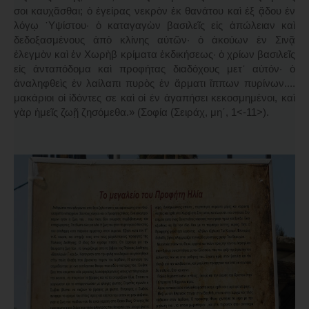
σοι καυχᾶσθαι; ὁ ἐγείρας νεκρὸν ἐκ θανάτου καὶ ἐξ ᾅδου ἐν
λόγῳ ῾Υψίστου· ὁ καταγαγὼν βασιλεῖς εἰς ἀπώλειαν καὶ
δεδοξασμένους ἀπὸ κλίνης αὐτῶν· ὁ ἀκούων ἐν Σινᾷ
ἐλεγμὸν καὶ ἐν Χωρὴβ κρίματα ἐκδικήσεως· ὁ χρίων βασιλεῖς
εἰς ἀνταπόδομα καὶ προφήτας διαδόχους μετ᾿ αὐτόν· ὁ
ἀναληφθεὶς ἐν λαίλαπι πυρὸς ἐν ἅρματι ἵππων πυρίνων....
μακάριοι οἱ ἰδόντες σε καὶ οἱ ἐν ἀγαπήσει κεκοσμημένοι, καὶ
γὰρ ἡμεῖς ζωῇ ζησόμεθα.» (Σοφία (Σειράχ, μη΄, 1<-11>).