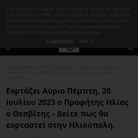
This site uses cookies from Google to deliver its services
and to analyze traffic. Your IP address and user-agent are
shared with Google along with performance and security
metrics to ensure quality of service, generate usage
statistics, and to detect and address abuse.
LEARN MORE
GOT IT
Αρχική σελίδα
SLIDER
Εορτάζει Αύριο Πέμπτη, 20 Ιουλίου 2023 ο
Προφήτης Ηλίας ο Θεσβίτης - Δείτε πως θα εορταστεί στην
Ηλιούπολη.
Εορτάζει Αύριο Πέμπτη, 20
Ιουλίου 2023 ο Προφήτης Ηλίας
ο Θεσβίτης - Δείτε πως θα
εορταστεί στην Ηλιούπολη.
Ιουλίου 19, 2023