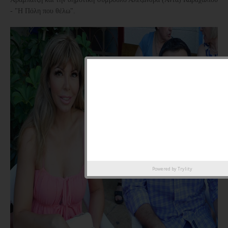
- "Η Πόλη που θέλω".
Powered by
Trylity