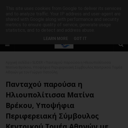
This site uses cookies from Google to deliver its services
and to analyze traffic. Your IP address and user-agent are
shared with Google along with performance and security
metrics to ensure quality of service, generate usage
statistics, and to detect and address abuse.
LEARN MORE
GOT IT
Αρχική σελίδα
SLIDER
Πανταχού παρούσα η Ηλιουπολίτισσα
Ματίνα Βρέκου, Υποψήφια Περιφερειακή Σύμβουλος Κεντρικού Τομέα
Αθηνών με τον Γιώργο Πατούλη.
Πανταχού παρούσα η
Ηλιουπολίτισσα Ματίνα
Βρέκου, Υποψήφια
Περιφερειακή Σύμβουλος
Κεντρικού Τομέα Αθηνών με