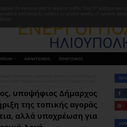
ΕΠΙΚΟΙΝΩΝΙΑ
eliver its services and to analyze traffic. Your IP address and 
ormance and security metrics to ensure quality of service, gen
abuse.
ΥΠΟΛΗ
ΑΘΛΗΤΙΣΜΟΣ
ΠΟΛΙΤΙΣΜΟΣ
δωρής Παπαδάτος, υποψήφιος Δήμαρχος Ηλιούπολης: Η
SOCI
τέλεια, αλλά υποχρέωση για μια αξιόπιστη Δημοτική Αρχή.
ος, υποψήφιος Δήμαρχος
ριξη της τοπικής αγοράς
εια, αλλά υποχρέωση για
ΔΗΜ