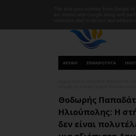
ΑΡΧΙΚΗ
ΠΟΙΟΙ ΕΙΜΑΣΤΕ
ΠΡΩΤΟΣΕΛΙΔΑ
This site uses cookies from Google to d
are shared with Google along with perf
statistics, and to detect and address 
ΑΡΧΙΚΗ
ΕΠΙΚΑΙΡΟΤΗΤΑ
ΗΛΙΟ
Αρχική σελίδα
ΘΟΔΩΡΗΣ ΠΑΠΑΔΑΤΟΣ
Θο
στήριξη της τοπικής αγοράς δεν είναι πολυ
Θοδωρής Παπαδάτ
Ηλιούπολης: Η στή
δεν είναι πολυτέλ