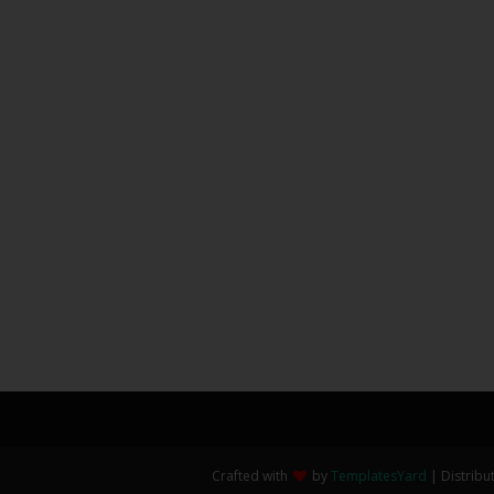
Crafted with
by
TemplatesYard
| Distribu