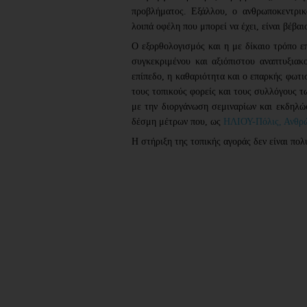
προβλήματος. Εξάλλου, ο ανθρωποκεντρικ
λοιπά οφέλη που μπορεί να έχει, είναι βέβα
Ο εξορθολογισμός και η με δίκαιο τρόπο επ
συγκεκριμένου και αξιόπιστου αναπτυξιακ
επίπεδο, η καθαριότητα και ο επαρκής φωτ
τους τοπικούς φορείς και τους συλλόγους τ
με την διοργάνωση σεμιναρίων και εκδηλώ
δέσμη μέτρων που, ως
ΗΛΙΟΥ-Πόλις, Ανθρ
Η στήριξη της τοπικής αγοράς δεν είναι πο