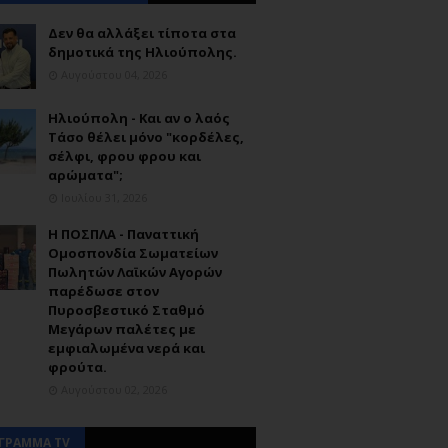
Δεν θα αλλάξει τίποτα στα
δημοτικά της Ηλιούπολης.
Αυγούστου 04, 2026
Ηλιούπολη - Και αν ο λαός
Τάσο θέλει μόνο "κορδέλες,
σέλφι, φρου φρου και
αρώματα";
Ιουλίου 31, 2026
Η ΠΟΣΠΛΑ - Παναττική
Ομοσπονδία Σωματείων
Πωλητών Λαϊκών Αγορών
παρέδωσε στον
Πυροσβεστικό Σταθμό
Μεγάρων παλέτες με
εμφιαλωμένα νερά και
φρούτα.
Αυγούστου 02, 2026
ΓΡΑΜΜΑ TV