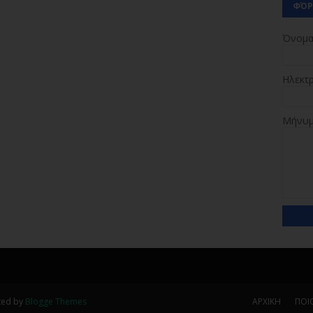
ΦΌΡ
Όνομ
Ηλεκτ
Μήνυ
ted by
Blogge Themes
ΑΡΧΙΚΗ
ΠΟΙΟ