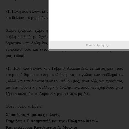
«Η Πόλη που θέλω», κι ο υποψήφιος Δήμαρχος, Γαβριήλ Αραμπατζής,
και θέλουν και μπορούν να διαμορφώσουν μια νέα Δημοτική Πολιτική.
Χωρίς χρώματα, χωρίς ημετερισμούς, αλλά με ειλικρινή διάθεση για
πολλή δουλειά, με Σχέδιο Δράσης, με ανανεωμένη την άποψη για τα
δημοτικά μας δεδομένα, την Τοπική Αυτοδιοίκηση, γενικά, και με
Powered by
Trylity
έμπρακτο, όσο και έντονο ενδιαφέρον για τον πολίτη και την Πόλη
μας, ειδικά.
«Η Πόλη που θέλω», κι ο Γαβριήλ Αραμπατζής, με επιτυχημένη όσο
και μακρά θητεία στα δημοτικά δρώμενα, με γνώση των προβλημάτων
, αλλά και των δυνατοτήτων του Δήμου μας, είναι εδώ, και εγγυώνται,
μια νέα προοπτική, συλλογικής δράσης, ενωτικού περιεχομένου, γιατί
ξέρουν καλά, ότι το Αύριο δεν μπορεί να περιμένει.
Ούτε , όμως κι Εμείς!
Σ’ αυτές τις Δημοτικές εκλογές,
Στηρίζουμε Γ. Αραμπατζή και την «Πόλη που θέλω!»
Και επιλέγουμε Κωνσταντίνο Ν. Μουλίνο