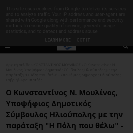
This site uses cookies from Google to deliver its services
and to analyze traffic. Your IP address and user-agent are
shared with Google along with performance and security
metrics to ensure quality of service, generate usage
statistics, and to detect and address abuse.
LEARN MORE
GOT IT
Αρχική σελίδα
ΚΩΝΣΤΑΝΤΙΝΟΣ ΜΟΥΛΙΝΟΣ
Ο Κωνσταντίνος Ν.
Μουλίνος, Υποψήφιος Δημοτικός Σύμβουλος Ηλιούπολης με την
παράταξη "Η Πόλη που θέλω" - Υποψήφιος Δήμαρχος Ηλιούπολης
Γαβριήλ Αραμπατζής.
Ο Κωνσταντίνος Ν. Μουλίνος,
Υποψήφιος Δημοτικός
Σύμβουλος Ηλιούπολης με την
παράταξη "Η Πόλη που θέλω" -