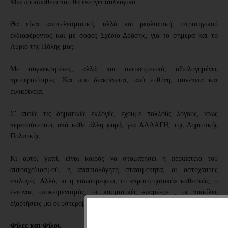
Μια προσπάθεια που θα ενεργεί συλλογικά.
Θα είναι αποτελεσματική, αλλά και ρεαλιστική, στρατηγικού
ενδιαφέροντος και με σαφές Σχέδιο Δράσης, για το σήμερα και το
Αύριο της Πόλης μας.
Με συγκεκριμένες, αλλά και αντικειμενικά, αξιολογημένες
προτεραιότητες. Και που διακρίνεται, από ευθύνη, συνέπεια και
ειλικρίνεια.
Σ’ αυτές τις δημοτικές εκλογές, έχουμε πολλούς λόγους, ίσως
περισσότερους από κάθε άλλη φορά, για ΑΛΛΑΓΗ, της Δημοτικής
Πολιτικής.
Κι αυτό, γιατί, είναι καιρός να σταματήσει η περιπέτεια του
αυτοσχεδιασμού, η αναιτιολόγητη στασιμότητα, οι αστόχαστες
επιλογές. Αλλά, κι η εσωστρέφεια, το «προτιμησιακό» καθεστώς, ο
έντονος υποκειμενισμός, οι κομματικές «παρέες» , οι ποικίλες
εξαρτήσεις ,κι οι υστερόβουλες επιλογές.
Φίλες και Φίλοι,