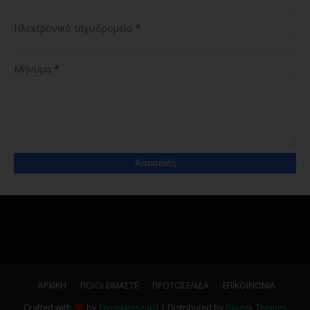
Ηλεκτρονικό ταχυδρομείο
*
Μήνυμα
*
ΑΡΧΙΚΗ
ΠΟΙΟΙ ΕΙΜΑΣΤΕ
ΠΡΩΤΟΣΕΛΙΔΑ
ΕΠΙΚΟΙΝΩΝΙΑ
Crafted with
by
TemplatesYard
| Distributed by
Blogge Themes