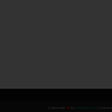
Crafted with
by
TemplatesYard
| Distribu