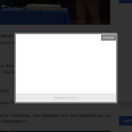
ΟΚΡΑΤΙΑΣ στην Ηλιούπολη ο οικονομολόγος κος Παρασκευάς
α μέσα κοινωνικής δικτύωσης:
ια Αττικής και στο κάλεσμα του παλιού καλού μου φίλου και
s δηλώνω παρών και υποψήφιος περιφερειακός σύμβουλος στον
εμένα.
Powered by
Trylity
ιστής!!!
ζί με τους φίλους, τους συμμαχητές μου, τους συμπολίτες μου για
ΚΑΙ
Ο ΧΑΡΔΑΛΙΑ!!!"