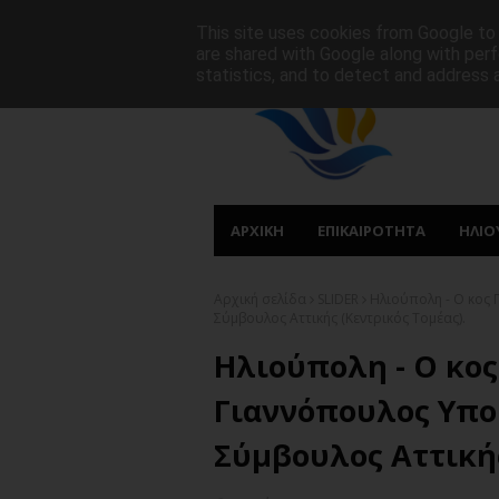
ΑΡΧΙΚΗ
ΠΟΙΟΙ ΕΙΜΑΣΤΕ
ΠΡΩΤΟΣΕΛΙΔΑ
This site uses cookies from Google to d
are shared with Google along with perf
statistics, and to detect and address 
ΑΡΧΙΚΗ
ΕΠΙΚΑΙΡΟΤΗΤΑ
ΗΛΙΟ
Αρχική σελίδα
SLIDER
Ηλιούπολη - Ο κος
Σύμβουλος Αττικής (Κεντρικός Τομέας).
Ηλιούπολη - Ο κο
Γιαννόπουλος Υπο
Σύμβουλος Αττικής