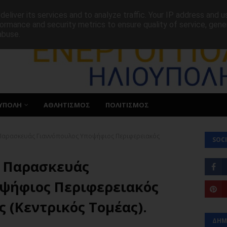
ΕΠΙΚΟΙΝΩΝΙΑ
eliver its services and to analyze traffic. Your IP address and 
ormance and security metrics to ensure quality of service, gen
abuse.
ΥΠΟΛΗ
ΑΘΛΗΤΙΣΜΟΣ
ΠΟΛΙΤΙΣΜΟΣ
 Παρασκευάς Γιαννόπουλος Υποψήφιος Περιφερειακός
SOCI
ς Παρασκευάς
ψήφιος Περιφερειακός
 (Κεντρικός Τομέας).
ΔΗΜ