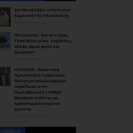
Δεν θα αλλάξει τίποτα στα
δημοτικά της Ηλιούπολης.
Αυγούστου 04, 2026
Ηλιούπολη - Και αν ο λαός
Τάσο θέλει μόνο "κορδέλες,
σέλφι, φρου φρου και
αρώματα";
Ιουλίου 31, 2026
Η ΠΟΣΠΛΑ - Παναττική
Ομοσπονδία Σωματείων
Πωλητών Λαϊκών Αγορών
παρέδωσε στον
Πυροσβεστικό Σταθμό
Μεγάρων παλέτες με
εμφιαλωμένα νερά και
φρούτα.
Αυγούστου 02, 2026
ΓΡΑΜΜΑ TV