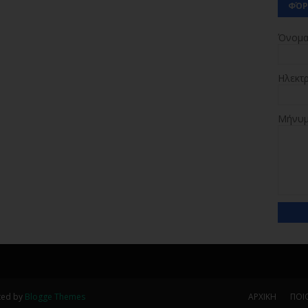
ΦΌΡ
Όνομ
Ηλεκτ
Μήνυ
ted by
Blogge Themes
ΑΡΧΙΚΗ
ΠΟΙΟ