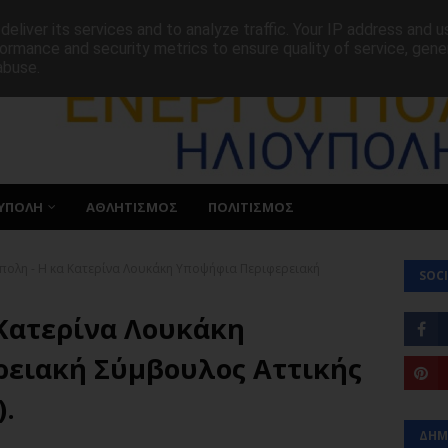
ΕΠΙΚΟΙΝΩΝΙΑ
eliver its services and to analyze traffic. Your IP address and 
ormance and security metrics to ensure quality of service, gen
abuse.
ΥΠΟΛΗ
ΑΘΛΗΤΙΣΜΟΣ
ΠΟΛΙΤΙΣΜΟΣ
πολη - Η κα Κατερίνα Λουκάκη Υποψήφια Περιφερειακή
SOCI
 Κατερίνα Λουκάκη
ειακή Σύμβουλος Αττικής
).
ΔΗΜ