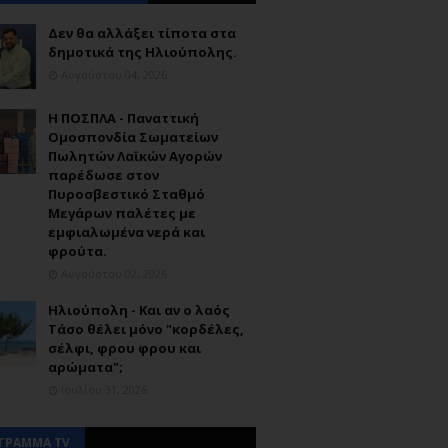
Δεν θα αλλάξει τίποτα στα
δημοτικά της Ηλιούπολης.
Αυγούστου 04, 2026
Η ΠΟΣΠΛΑ - Παναττική
Ομοσπονδία Σωματείων
Πωλητών Λαϊκών Αγορών
παρέδωσε στον
Πυροσβεστικό Σταθμό
Μεγάρων παλέτες με
εμφιαλωμένα νερά και
φρούτα.
Αυγούστου 02, 2026
Ηλιούπολη - Και αν ο λαός
Τάσο θέλει μόνο "κορδέλες,
σέλφι, φρου φρου και
αρώματα";
Ιουλίου 31, 2026
ΓΡΑΜΜΑ TV