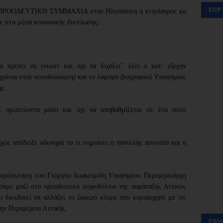
ΕΟΡ
- ΠΡΟΟΔΕΥΤΙΚΗ ΣΥΜΜΑΧΙΑ στην Ηλιούπολη η κτηνίατρος κα
ς στα μέσα κοινωνικής δικτύωσης:
α πρέπει να ενώνει και όχι να διχάζει"
λέει ο κατ’ εξοχήν
 χρόνια στην αυτοδιοίκηση) και το λαμπρό βιογραφικό Υποψήφιος
ς .
ει πρωτεύοντα ρόλο και όχι να υποβαθμίζεται σε ένα απλό
χώς απέδειξε οδυνηρά το τι σημαίνει η
παντελής απουσία και η
η πρόσκληση του Γιώργου Ιωακειμίδη Υποψηφίου Περιφερειάρχη
ούμε μαζί στο προοδευτικό ψηφοδέλτιο της παράταξης Αττικός
 διεκδικεί να αλλάξει το ζοφερό κλίμα που κυριάρχησε με τις
ην Περιφέρεια Αττικής.
ΕΦΗ