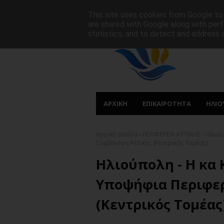
ΑΡΧΙΚΗ
ΠΟΙΟΙ ΕΙΜΑΣΤΕ
ΠΡΩΤΟΣΕΛΙΔΑ
This site uses cookies from Google to d
are shared with Google along with perf
statistics, and to detect and address 
ΑΡΧΙΚΗ
ΕΠΙΚΑΙΡΟΤΗΤΑ
ΗΛΙΟ
Αρχική σελίδα
ΠΕΡΙΦΕΡΕΙΑ ΑΤΤΙΚΗΣ
Ηλιού
Σύμβουλος Αττικής (Κεντρικός Τομέας).
Ηλιούπολη - Η κα
Υποψήφια Περιφερ
(Κεντρικός Τομέας