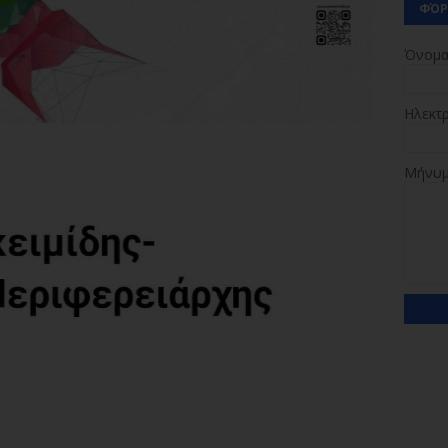
ΦΌΡ
Όνομ
Ηλεκτ
Μήνυ