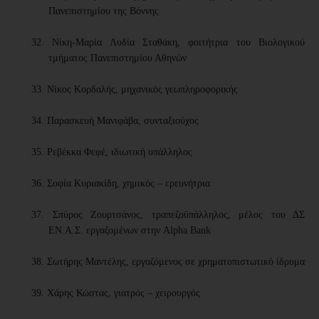
Πανεπιστημίου της Βόννης
32.
Νίκη-Μαρία Λυδία Σταθάκη, φοιτήτρια του Βιολογικού
τμήματος Πανεπιστημίου Αθηνών
33. Νίκος Κορδαλής, μηχανικός γεωπληροφορικής
34.
Παρασκευή Μανιφάβα, συνταξιούχος
35.
Ρεβέκκα Φεφέ, ιδιωτική υπάλληλος
36.
Σοφία Κυριακίδη,
χημικός – ερευνήτρια
37.
Σπύρος Ζουρτσάνος, τραπεζοϋπάλληλος, μέλος του ΔΣ
ΕΝ.Α.Σ. εργαζομένων στην Alpha Bank
38.
Σωτήρης Μαντέλης
, εργαζόμενος σε χρηματοπιστωτικό ίδρυμα
39.
Χάρης Κώστας,
γιατρός – χειρουργός