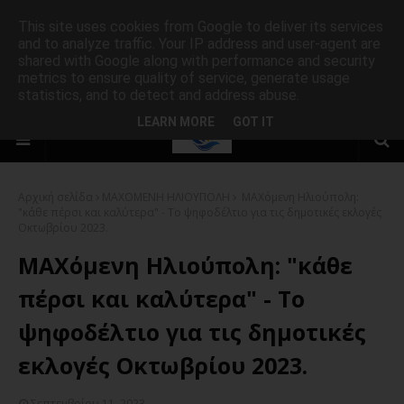
This site uses cookies from Google to deliver its services
and to analyze traffic. Your IP address and user-agent are
shared with Google along with performance and security
metrics to ensure quality of service, generate usage
statistics, and to detect and address abuse.
LEARN MORE
GOT IT
Αρχική σελίδα
ΜΑΧΟΜΕΝΗ ΗΛΙΟΥΠΟΛΗ
ΜΑΧόμενη Ηλιούπολη:
"κάθε πέρσι και καλύτερα" - Το ψηφοδέλτιο για τις δημοτικές εκλογές
Οκτωβρίου 2023.
ΜΑΧόμενη Ηλιούπολη: "κάθε
πέρσι και καλύτερα" - Το
ψηφοδέλτιο για τις δημοτικές
εκλογές Οκτωβρίου 2023.
Σεπτεμβρίου 11, 2023