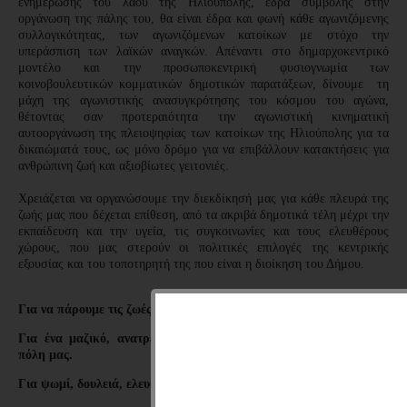
ενημέρωσης του λαού της Ηλιούπολης, έδρα συμβολής στην
οργάνωση της πάλης του, θα είναι έδρα και φωνή κάθε αγωνιζόμενης
συλλογικότητας, των αγωνιζόμενων κατοίκων με στόχο την
υπεράσπιση των λαϊκών αναγκών. Απέναντι στο δημαρχοκεντρικό
μοντέλο και την προσωποκεντρική φυσιογνωμία των
κοινοβουλευτικών κομματικών δημοτικών παρατάξεων, δίνουμε τη
μάχη της αγωνιστικής ανασυγκρότησης του κόσμου του αγώνα,
θέτοντας σαν προτεραιότητα την αγωνιστική κινηματική
αυτοοργάνωση της πλειοψηφίας των κατοίκων της Ηλιούπολης για τα
δικαιώματά τους, ως μόνο δρόμο για να επιβάλλουν κατακτήσεις για
ανθρώπινη ζωή και αξιοβίωτες γειτονιές.
Χρειάζεται να οργανώσουμε την διεκδίκησή μας για κάθε πλευρά της
ζωής μας που δέχεται επίθεση, από τα ακριβά δημοτικά τέλη μέχρι την
εκπαίδευση και την υγεία, τις συγκοινωνίες και τους ελευθέρους
χώρους, που μας στερούν οι πολιτικές επιλογές της κεντρικής
εξουσίας και του τοποτηρητή της που είναι η διοίκηση του Δήμου.
Για να πάρουμε τις ζωές μας και τις γειτονιές μας στα χέρια μας.
Για ένα μαζικό, ανατρεπτικό και αντιδιαχειριστικό κίνημα στην
πόλη μας.
Για ψωμί, δουλειά, ελευθερία με τους εργαζόμενους στο τιμόνι.