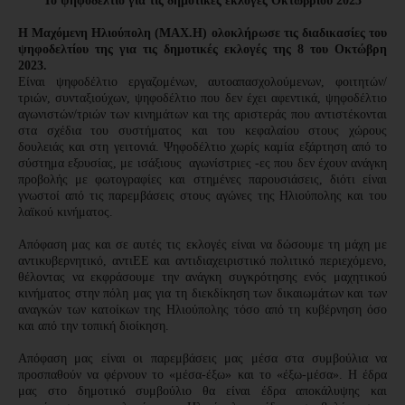
Το ψηφοδέλτιο για τις δημοτικές εκλογές Οκτωβρίου 2023
Η Μαχόμενη Ηλιούπολη
(ΜΑΧ.Η) ολοκλήρωσε τις διαδικασίες του
ψηφοδελτίου της για τις δημοτικές εκλογές της 8 του Οκτώβρη
2023.
Είναι ψηφοδέλτιο εργαζομένων, αυτοαπασχολούμενων, φοιτητών/
τριών, συνταξιούχων, ψηφοδέλτιο που δεν έχει αφεντικά, ψηφοδέλτιο
αγωνιστών/τριών των κινημάτων και της αριστεράς που αντιστέκονται
στα σχέδια του συστήματος και του κεφαλαίου στους χώρους
δουλειάς και στη γειτονιά.
Ψηφοδέλτιο χωρίς καμία εξάρτηση από το
σύστημα εξουσίας, με ισάξιους αγωνίστριες -ες που δεν έχουν ανάγκη
προβολής με φωτογραφίες και στημένες παρουσιάσεις, διότι είναι
γνωστοί από τις παρεμβάσεις στους αγώνες της Ηλιούπολης και του
λαϊκού κινήματος.
Απόφαση μας και σε αυτές τις εκλογές είναι να δώσουμε τη μάχη με
αντικυβερνητικό, αντιΕΕ και αντιδιαχειριστικό πολιτικό περιεχόμενο,
θέλοντας να εκφράσουμε την ανάγκη συγκρότησης ενός μαχητικού
κινήματος στην πόλη μας για τη διεκδίκηση των δικαιωμάτων και των
αναγκών των κατοίκων της Ηλιούπολης τόσο από τη κυβέρνηση όσο
και από την τοπική διοίκηση.
Απόφαση μας είναι οι παρεμβάσεις μας μέσα στα συμβούλια να
προσπαθούν να φέρνουν το «μέσα-έξω» και το «έξω-μέσα». Η έδρα
μας στο δημοτικό συμβούλιο θα είναι έδρα αποκάλυψης και