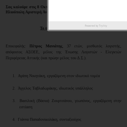
Σας καλούμε στις 8 Οκτώβρη να ψηφίσετε-στηρίξετε τη Μαχόμενη
Ηλιούπολη Αριστερή Ανατρεπτική Κίνηση
Powered by
Trylity
Το ψηφοδέλτιο της ΜΑΧ.Η
Επικεφαλής:
Πέτρος Μανιάτης
, 37 ετών, μισθωτός λογιστής,
απόφοιτος ΑΣΟΕΕ, μέλος της Ένωσης Λογιστών - Ελεγκτών
Περιφέρειας Αττικής (και πρώην μέλος του Δ.Σ.).
1.
Αγάπη Νικητάκη
, εργαζόμενη στον ιδιωτικό τομέα
2.
Άγγελος Ταβλαδωράκης, ιδιωτικός υπάλληλος
3.
Βασιλική (Βάσια) Ζουρτσάνου, γεωπόνος, εργαζόμενη στην
εστίαση
4.
Γιάννα Παπαδονικολάκη, συνταξιούχος