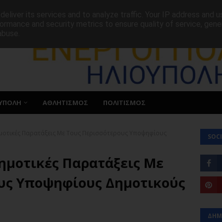
ΕΠΙΚΟΙΝΩΝΙΑ
eliver its services and to analyze traffic. Your IP address and 
ormance and security metrics to ensure quality of service, gen
abuse.
ΥΠΟΛΗ
ΑΘΛΗΤΙΣΜΟΣ
ΠΟΛΙΤΙΣΜΟΣ
ημοτικές Παρατάξεις Με Τους Περισσότερους Υποψηφίους
SOCI
ημοτικές Παρατάξεις Με
υς Υποψηφίους Δημοτικούς
ΔΗΜ