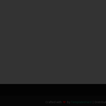
Crafted with
by
TemplatesYard
| Distribu