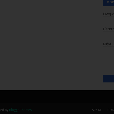
ΦΌΡ
Όνομ
Ηλεκτ
Μήνυ
ted by
Blogge Themes
ΑΡΧΙΚΗ
ΠΟΙΟ