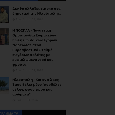
Δεν θα αλλάξει τίποτα στα
δημοτικά της Ηλιούπολης.
Αυγούστου 04, 2026
Η ΠΟΣΠΛΑ - Παναττική
Ομοσπονδία Σωματείων
Πωλητών Λαϊκών Αγορών
παρέδωσε στον
Πυροσβεστικό Σταθμό
Μεγάρων παλέτες με
εμφιαλωμένα νερά και
φρούτα.
Αυγούστου 02, 2026
Ηλιούπολη - Και αν ο λαός
Τάσο θέλει μόνο "κορδέλες,
σέλφι, φρου φρου και
αρώματα";
Ιουλίου 31, 2026
ΓΡΑΜΜΑ TV