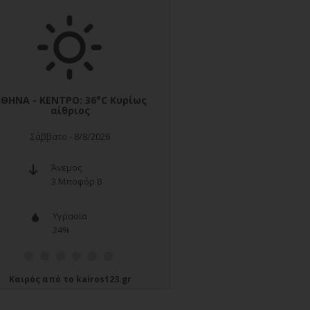
Καιρός
από το
kairos123.gr