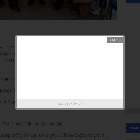
 ψηφοδελτίων για τις παρατάξεις που θα λάβουν μέρος στις
Οκτώβριο του 2023 και στον Δήμο Ηλιούπολης σύμφωνα με
 ΠΟΛΙΤΩΝ οι 3 Δημοτικές Παρατάξεις με τους περισσότερους
ς Δήμαρχος Ηλιούπολης Γιώργος Χατζηδάκης
αρχος Ηλιούπολης Στάθης Ψυρρόπουλος.
ιος Δήμαρχος Ηλιούπολης Αλέξανδρος Μπουγάς.
Powered by
Trylity
 Ηλιούπολης Γαβριήλ Αραμπατζής.
ΚΑΙ
 Αραμπατζής δεν έχει υποψηφίους; Τώρα αρχίζει το γλέντι...