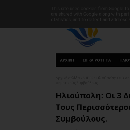
ΑΡΧΙΚΗ
ΠΟΙΟΙ ΕΙΜΑΣΤΕ
ΠΡΩΤΟΣΕΛΙΔΑ
This site uses cookies from Google to d
are shared with Google along with perf
statistics, and to detect and address 
ΑΡΧΙΚΗ
ΕΠΙΚΑΙΡΟΤΗΤΑ
ΗΛΙΟ
Αρχική σελίδα
SLIDER
Ηλιούπολη: Οι 3 Δ
Δημοτικούς Συμβούλους.
Ηλιούπολη: Οι 3 Δ
Τους Περισσότερο
Συμβούλους.