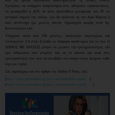
όλη την ημέρα οικονομική δραστηριότητα- πχ Λευκές Νύκτες
Εμπορίου, να υπάρχουν αναψυκτήρια στις αθλητικές εγκαταστάσεις,
να μεταφερθεί η ΔΟΥ, να γίνει προσπάθεια μεταφοράς του ΑΤ σε
κεντρικό σημείο της πόλης- εγώ θα πρότεινα πχ την Αγία Μαρίνα ή
κάτι αντίστοιχο (με μελέτη πάντα), δημιουργία αγοράς στην Αγ.
Κωνσταντίνου κλπ
Υπάρχουν πάνω από 100 μελέτες, αναλυτικές παγκοσμίως και
τουλάχιστον 3-4 στην Ελλάδα σε διάφορα αποθετήρια για το πως Ο
ΔΗΜΟΣ ΜΕ ΔΡΑΣΕΙΣ μπορεί να μειώσει την εγκληματικότητα, εάν
έχει ανθρώπους που γνωρίζει πώς να το κάνουν και είναι στις
προτεραιότητές του- αντί να κατεβάζει τον κόσμο στους δρόμους κάθε
λίγο και λιγάκι.
Σας παραπέμπω και στο άρθρο του Ashley D Penn, εδώ
[
https://www.postmodern.gr/pos-i-architektoniki-topioy.../
]
(
https://www.postmodern.gr/pos-i-architektoniki-topioy.../...
)