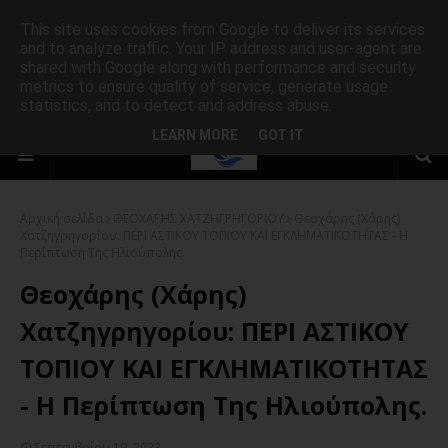
This site uses cookies from Google to deliver its services
and to analyze traffic. Your IP address and user-agent are
shared with Google along with performance and security
metrics to ensure quality of service, generate usage
statistics, and to detect and address abuse.
LEARN MORE
GOT IT
Αρχική σελίδα
ΘΕΟΧΑΡΗΣ ΧΑΤΖΗΓΡΗΓΟΡΙΟΥ
Θεοχάρης (Χάρης)
Χατζηγρηγορίου: ΠΕΡΙ ΑΣΤΙΚΟΥ ΤΟΠΙΟΥ ΚΑΙ ΕΓΚΛΗΜΑΤΙΚΟΤΗΤΑΣ - Η
Περίπτωση Της Ηλιούπολης.
Θεοχάρης (Χάρης)
Χατζηγρηγορίου: ΠΕΡΙ ΑΣΤΙΚΟΥ
ΤΟΠΙΟΥ ΚΑΙ ΕΓΚΛΗΜΑΤΙΚΟΤΗΤΑΣ
- Η Περίπτωση Της Ηλιούπολης.
Σεπτεμβρίου 19, 2023