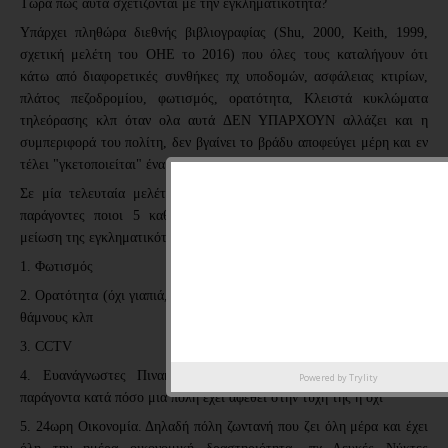
Τώρα πως αυτά σχετίζονται με την εγκληματικότητα?
Υπάρχει πληθώρα διεθνής βιβλιογραφίας (Shu, 2000, Keith, 1999,
σχετική μελέτη του ΟΗΕ το 2016) που όλες τους καταλήγουν ότι
κάτω από διαφορετικές συνθήκες πχ υποδομών, ασφάλειας κτιρίων,
πλάτος πεζοδρομίου, φωτισμός, ορατότητα, Κλειστά κυκλώματα
τηλεόρασης κλπ όταν ολα αυτά ΔΕΝ ΥΠΑΡΧΟΥΝ αλλάζει και η
συμπεριφορά του πολίτη, δεν βγαίνει το βράδυ αποφεύγει μέρη και εν
τέλει "γκετοποιείται" ένα κομμάτι του αστικού τοπίου.
Σε μία τελευταία μελέτη που ανέδειξε από όλους τους παραπάνω
παράγοντες ποιοι 5 καθορίστηκαν ως οι σημαντικότεροι για την
μείωση της εγκληματικότητας στο Αστικό περιβάλλον, είναι οι εξής
1. Φωτισμός
2. Ορατότητα (όχι γιαπιά, όχι σκοτεινά σημεία με απεριποίητα, δέντρα
θάμνους κλπ
3. CCTV
4. Ευανάγνωστες Πινακίδες (!!) έκπληξη και όμως αποτελούν
Powered by
Trylity
παράγοντα κατά πόσο μια πόλη έχει αφεθεί στην τύχη της η όχι
5. 24ωρη Οικονομία. Δηλαδή πόλη ζωντανή που ζει όλη μέρα και έχει