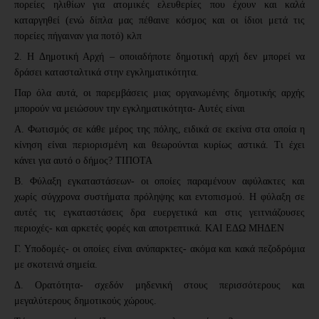
πορείες ηλιθίων για ατομικές ελευθερίες που έχουν και καλά
καταργηθεί (ενώ δίπλα μας πέθαινε κόσμος και οι ίδιοι μετά τις
πορείες πήγαιναν για ποτό) κλπ
2. Η Δημοτική Αρχή – οποιαδήποτε δημοτική αρχή δεν μπορεί να
δράσει κατασταλτικά στην εγκληματικότητα.
Παρ όλα αυτά, οι παρεμβάσεις μιας οργανωμένης δημοτικής αρχής
μπορούν να μειώσουν την εγκληματικότητα- Αυτές είναι
Α. Φωτισμός σε κάθε μέρος της πόλης, ειδικά σε εκείνα στα οποία η
κίνηση είναι περιορισμένη και θεωρούνται κυρίως αστικά. Τι έχει
κάνει για αυτό ο δήμος? ΤΙΠΟΤΑ
Β. Φύλαξη εγκαταστάσεων- οι οποίες παραμένουν αφύλακτες και
χωρίς σύγχρονα συστήματα πρόληψης και εντοπισμού. Η φύλαξη σε
αυτές τις εγκαταστάσεις δρα ευεργετικά και στις γειτνιάζουσες
περιοχές- και αρκετές φορές και αποτρεπτικά. ΚΑΙ ΕΔΩ ΜΗΔΕΝ
Γ. Υποδομές- οι οποίες είναι ανύπαρκτες- ακόμα και κακά πεζοδρόμια
με σκοτεινά σημεία.
Δ. Ορατότητα- σχεδόν μηδενική στους περισσότερους και
μεγαλύτερους δημοτικούς χώρους.