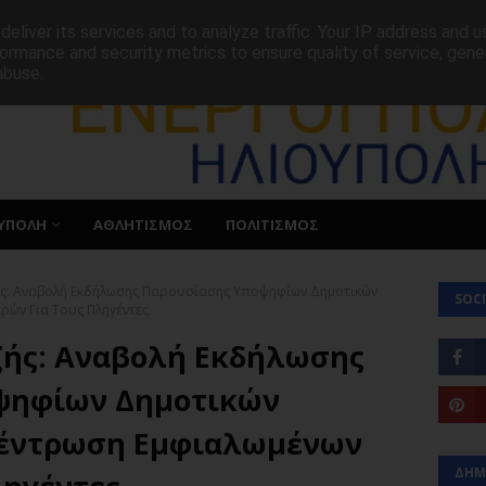
ΕΠΙΚΟΙΝΩΝΙΑ
eliver its services and to analyze traffic. Your IP address and 
ormance and security metrics to ensure quality of service, gen
abuse.
ΥΠΟΛΗ
ΑΘΛΗΤΙΣΜΟΣ
ΠΟΛΙΤΙΣΜΟΣ
ς: Αναβολή Εκδήλωσης Παρουσίασης Υποψηφίων Δημοτικών
SOCI
ών Για Τους Πληγέντες.
ής: Αναβολή Εκδήλωσης
ψηφίων Δημοτικών
κέντρωση Εμφιαλωμένων
ΔΗΜ