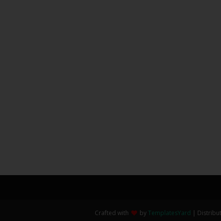
Crafted with
by
TemplatesYard
| Distribu