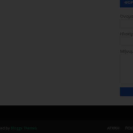
ΦΌΡ
Όνομ
Ηλεκτ
Μήνυ
ted by
Blogge Themes
ΑΡΧΙΚΗ
ΠΟΙΟ