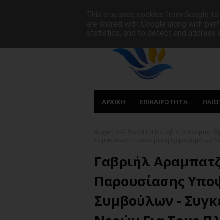
ΑΡΧΙΚΗ
ΠΟΙΟΙ ΕΙΜΑΣΤΕ
ΠΡΩΤΟΣΕΛΙΔΑ
This site uses cookies from Google to d
are shared with Google along with perf
statistics, and to detect and address 
ΑΡΧΙΚΗ
ΕΠΙΚΑΙΡΟΤΗΤΑ
ΗΛΙΟ
Αρχική σελίδα
SLIDER
Γαβριήλ Αραμπατζή
Συμβούλων - Συγκέντρωση Εμφιαλωμένων Νερ
Γαβριήλ Αραμπατζ
Παρουσίασης Υπο
Συμβούλων - Συγ