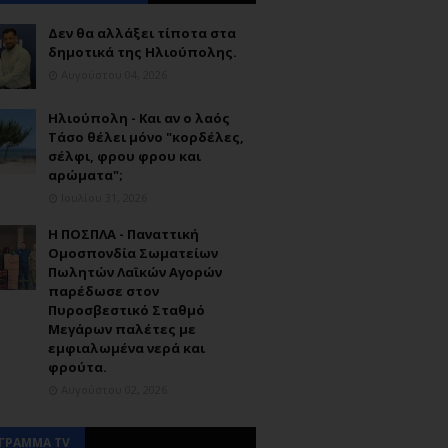
Δεν θα αλλάξει τίποτα στα
δημοτικά της Ηλιούπολης.
Αυγούστου 04, 2026
Ηλιούπολη - Και αν ο λαός
Τάσο θέλει μόνο "κορδέλες,
σέλφι, φρου φρου και
αρώματα";
Ιουλίου 31, 2026
Η ΠΟΣΠΛΑ - Παναττική
Ομοσπονδία Σωματείων
Πωλητών Λαϊκών Αγορών
παρέδωσε στον
Πυροσβεστικό Σταθμό
Μεγάρων παλέτες με
εμφιαλωμένα νερά και
φρούτα.
Αυγούστου 02, 2026
ΓΡΑΜΜΑ TV