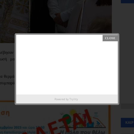
βησαν στη Θεσσαλία εξαιτίας της κακοκαιρίας "Daniel,"
ήλωσή μας για την παρουσίαση των υποψηφίων δημοτικών
τα θερμά μας συλλυπητήρια στις οικογένειες των ανθρώπων που
 συμπαράστασή μας σε όλους τους πληγέντες από αυτήν την
Powered by
Trylity
ΚΑΙ