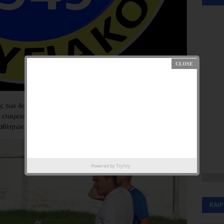
 των δομών και της λειτουργείας του έχει ξεκινήσει συνεργασία
e εταιρεία που εξειδικεύεται στην εκγύμναση, ενδυνάμωση και
αθλητών.
Powered by
Trylity
ΚΑΙ