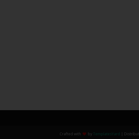
Crafted with
by
TemplatesYard
| Distribu