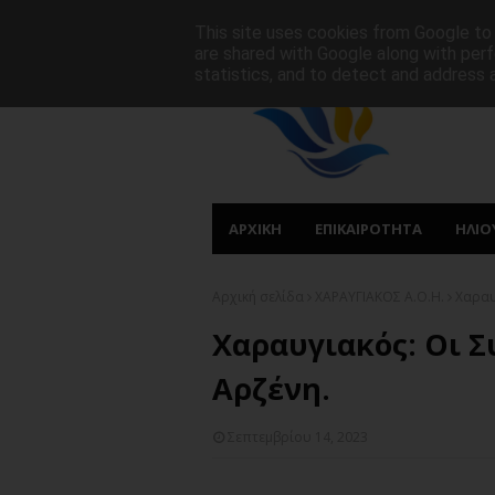
ΑΡΧΙΚΗ
ΠΟΙΟΙ ΕΙΜΑΣΤΕ
ΠΡΩΤΟΣΕΛΙΔΑ
This site uses cookies from Google to d
are shared with Google along with perf
statistics, and to detect and address 
ΑΡΧΙΚΗ
ΕΠΙΚΑΙΡΟΤΗΤΑ
ΗΛΙΟ
Αρχική σελίδα
ΧΑΡΑΥΓΙΑΚΟΣ Α.Ο.Η.
Χαραυ
Χαραυγιακός: Οι 
Αρζένη.
Σεπτεμβρίου 14, 2023