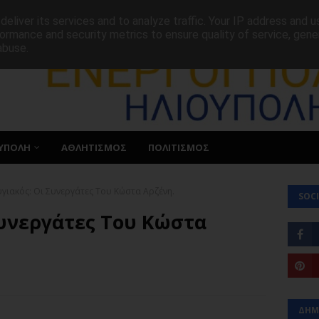
ΕΠΙΚΟΙΝΩΝΙΑ
eliver its services and to analyze traffic. Your IP address and 
ormance and security metrics to ensure quality of service, gen
abuse.
ΥΠΟΛΗ
ΑΘΛΗΤΙΣΜΟΣ
ΠΟΛΙΤΙΣΜΟΣ
γιακός: Οι Συνεργάτες Του Κώστα Αρζένη.
SOCI
Συνεργάτες Του Κώστα
ΔΗΜ