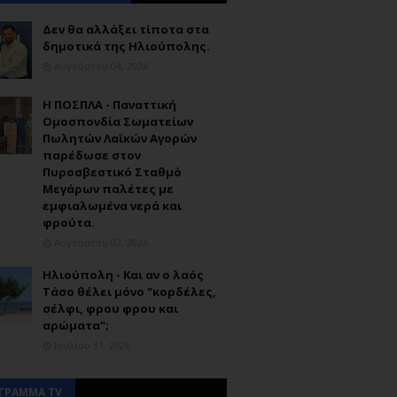
Δεν θα αλλάξει τίποτα στα
δημοτικά της Ηλιούπολης.
Αυγούστου 04, 2026
Η ΠΟΣΠΛΑ - Παναττική
Ομοσπονδία Σωματείων
Πωλητών Λαϊκών Αγορών
παρέδωσε στον
Πυροσβεστικό Σταθμό
Μεγάρων παλέτες με
εμφιαλωμένα νερά και
φρούτα.
Αυγούστου 02, 2026
Ηλιούπολη - Και αν ο λαός
Τάσο θέλει μόνο "κορδέλες,
σέλφι, φρου φρου και
αρώματα";
Ιουλίου 31, 2026
ΓΡΑΜΜΑ TV