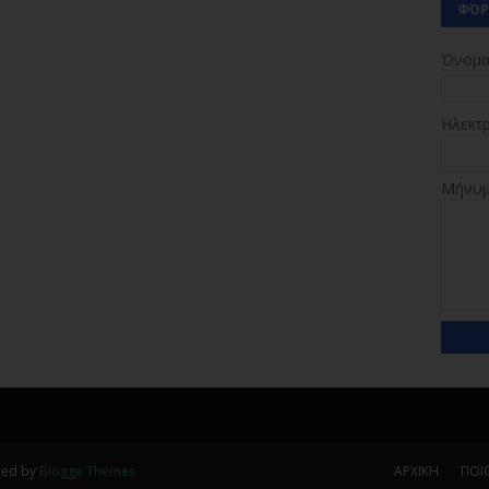
ΦΌΡ
Όνομ
Ηλεκτ
Μήνυ
ted by
Blogge Themes
ΑΡΧΙΚΗ
ΠΟΙΟ