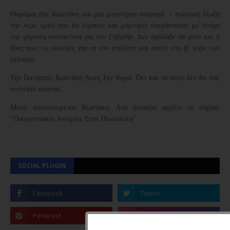
Θυμάμαι βρε Κωστάκη και μια μηνυτήρια αναφορά - πολιτική δίωξη
την λέμε εμείς που θα είμαστε και μάρτυρες υπεράσπισης με στόχο
την φίμωση ουσιαστικά για τον Γαβριήλ. Δεν πρόλαβε να γίνει και η
δίκη πριν τις εκλογές για να τον στείλετε και αυτόν στο β' γύρο των
εκλογών.
Την Πατήσατε Κωστάκη Αυτή Την Φορά. Ότι και να πείτε δεν θα σας
πιστέψει κανένας.
Μείνε συντονισμένος Κωστάκη. Από Δευτέρα αρχίζει το σήριαλ
"Οικογενειακές Ιστορίες Στην Ηλιούπολη".
SOCIAL PLUGIN