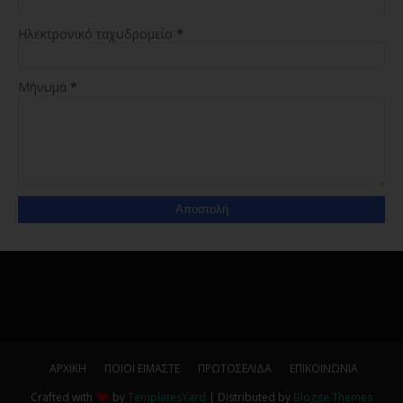
Ηλεκτρονικό ταχυδρομείο
*
Μήνυμα
*
ΑΡΧΙΚΗ
ΠΟΙΟΙ ΕΙΜΑΣΤΕ
ΠΡΩΤΟΣΕΛΙΔΑ
ΕΠΙΚΟΙΝΩΝΙΑ
Crafted with
by
TemplatesYard
| Distributed by
Blogge Themes