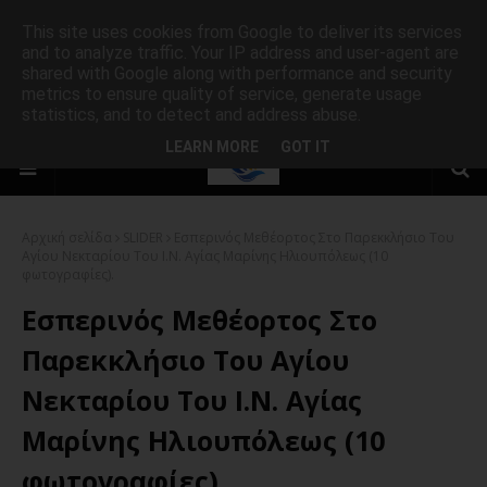
This site uses cookies from Google to deliver its services
and to analyze traffic. Your IP address and user-agent are
shared with Google along with performance and security
metrics to ensure quality of service, generate usage
statistics, and to detect and address abuse.
LEARN MORE
GOT IT
Αρχική σελίδα
SLIDER
Εσπερινός Μεθέορτος Στο Παρεκκλήσιο Του
Αγίου Νεκταρίου Του Ι.Ν. Αγίας Μαρίνης Ηλιουπόλεως (10
φωτογραφίες).
Εσπερινός Μεθέορτος Στο
Παρεκκλήσιο Του Αγίου
Νεκταρίου Του Ι.Ν. Αγίας
Μαρίνης Ηλιουπόλεως (10
φωτογραφίες).