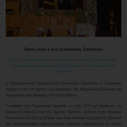
Ποιος είναι ο νέος Επίσκοπος Ταλαντίου
https://www.vimaorthodoxias.gr/ekklisia-tis-ellados/i-cheirotonia-toy-
neoy-episkopoy-talantioy-epifanioy-paroysia-toy-ieronymoy-kai-9-
ierarchon/
Ο Θεοφιλέστατος Εψηφισμένος Επίσκοπος Ταλαντίου κ. Επιφάνιος
κατάγεται από τo Αγρίνιο και διηκόνησε την Μητρόπολη Αιτωλίας και
Ακαρνανίας από διάφορες επιτελικές θέσεις.
Γεννήθηκε στα Τριανταίικα Αγρινίου το έτος 1971 και περάτωσε τις
εγκύκλιες σπουδές του στο Αγρίνιο. Κατόπιν, φοίτησε στην Ανωτέρα
Εκκλησιαστική Σχολή Αθηνών και στην Θεολογική Σχολή του Εθνικού
και Καποδιστριακού Πανεπιστημίου Αθηνών, λαμβάνοντας το πτυχίο