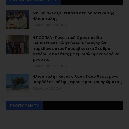
Δεν θα αλλάξει τίποτα στα δημοτικά της
Ηλιούπολης.
Αυγούστου 04, 2026
Η ΠΟΣΠΛΑ - Παναττική Ομοσπονδία
Σωματείων Πωλητών Λαϊκών Αγορών
παρέδωσε στον Πυροσβεστικό Σταθμό
Μεγάρων παλέτες με εμφιαλωμένα νερά και
φρούτα.
Αυγούστου 02, 2026
Ηλιούπολη - Και αν ο λαός Τάσο θέλει μόνο
"κορδέλες, σέλφι, φρου φρου και αρώματα";
Ιουλίου 31, 2026
ΠΡΟΓΡΑΜΜΑ TV