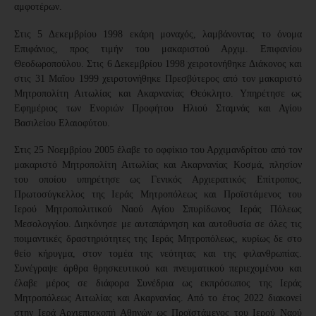
αμφοτέρων.
Στις 5 Δεκεμβρίου 1998 εκάρη μοναχός, λαμβάνοντας το όνομα
Επιφάνιος, προς τιμήν του μακαριστού Αρχιμ. Επιφανίου
Θεοδωροπούλου. Στις 6 Δεκεμβρίου 1998 χειροτονήθηκε Διάκονος και
στις 31 Μαΐου 1999 χειροτονήθηκε Πρεσβύτερος από τον μακαριστό
Μητροπολίτη Αιτωλίας και Ακαρνανίας Θεόκλητο. Υπηρέτησε ως
Εφημέριος των Ενοριών Προφήτου Ηλιού Σταμνάς και Αγίου
Βασιλείου Ελαιοφύτου.
Στις 25 Νοεμβρίου 2005 έλαβε το οφφίκιο του Αρχιμανδρίτου από τον
μακαριστό Μητροπολίτη Αιτωλίας και Ακαρνανίας Κοσμά, πλησίον
του οποίου υπηρέτησε ως Γενικός Αρχιερατικός Επίτροπος,
Πρωτοσύγκελλος της Ιεράς Μητροπόλεως και Προϊστάμενος του
Ιερού Μητροπολιτικού Ναού Αγίου Σπυρίδωνος Ιεράς Πόλεως
Μεσολογγίου. Διηκόνησε με αυταπάρνηση και αυτοθυσία σε όλες τις
ποιμαντικές δραστηριότητες της Ιεράς Μητροπόλεως, κυρίως δε στο
θείο κήρυγμα, στον τομέα της νεότητας και της φιλανθρωπίας.
Συνέγραψε άρθρα θρησκευτικού και πνευματικού περιεχομένου και
έλαβε μέρος σε διάφορα Συνέδρια ως εκπρόσωπος της Ιεράς
Μητροπόλεως Αιτωλίας και Ακαρνανίας. Από το έτος 2022 διακονεί
στην Ιερά Αρχιεπισκοπή Αθηνών ως Προϊστάμενος του Ιερού Ναού