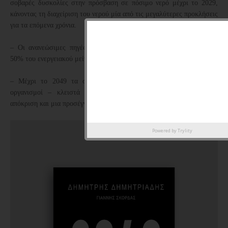
σοβαρές δυσκολίες στην πρόσβαση σε πόσιμο νερό μέχρι το 2029,
κάνοντας τη διαχείριση του νερού μία από τις μεγαλύτερες προκλήσεις
για τα επόμενα χρόνια.
– Οι ανανεώσιμες πηγές ενέργειας (ΑΠΕ) θα αντιπροσωπεύουν το
50% του ενεργειακού μείγματος έως το 2030 και το 85% έως το 2050.
– Μέχρι το 2049 τα σπίτια μας θα είναι ημι-ζωντανοί τεχνητοί
οργανισμοί – κλειστά συστήματα με μεταβολισμό, ανοσολογική
απόκριση και μια προσέγγιση νευρικού συστήματος.
Powered by
Trylity