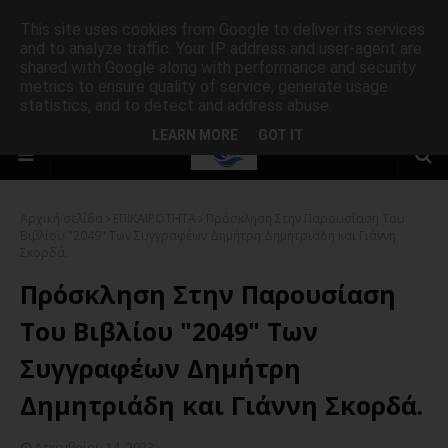
This site uses cookies from Google to deliver its services
and to analyze traffic. Your IP address and user-agent are
shared with Google along with performance and security
metrics to ensure quality of service, generate usage
statistics, and to detect and address abuse.
LEARN MORE
GOT IT
Αρχική σελίδα
ΕΠΙΚΑΙΡΟΤΗΤΑ
Πρόσκληση Στην Παρουσίαση Του
Βιβλίου "2049" Των Συγγραφέων Δημήτρη Δημητριάδη και Γιάννη
Σκορδά.
Πρόσκληση Στην Παρουσίαση
Του Βιβλίου "2049" Των
Συγγραφέων Δημήτρη
Δημητριάδη και Γιάννη Σκορδά.
Δεκεμβρίου 14, 2023