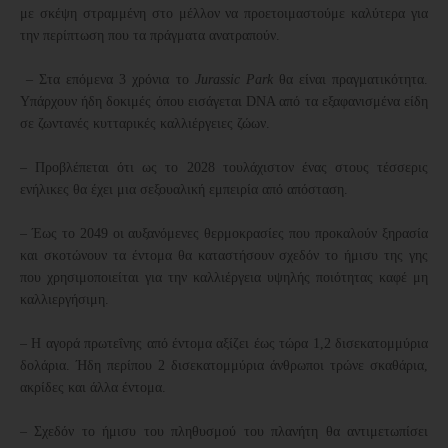
με σκέψη στραμμένη στο μέλλον να προετοιμαστούμε καλύτερα για
την περίπτωση που τα πράγματα ανατραπούν.
– Στα επόμενα 3 χρόνια το
Jurassic
Park
θα είναι πραγματικότητα.
Υπάρχουν ήδη δοκιμές όπου εισάγεται DNA από τα εξαφανισμένα είδη
σε ζωντανές κυτταρικές καλλιέργειες ζώων.
– Προβλέπεται ότι ως το 2028 τουλάχιστον ένας στους τέσσερις
ενήλικες θα έχει μια σεξουαλική εμπειρία από απόσταση.
– Έως το 2049 οι αυξανόμενες θερμοκρασίες που προκαλούν ξηρασία
και σκοτώνουν τα έντομα θα καταστήσουν σχεδόν το ήμισυ της γης
που χρησιμοποιείται για την καλλιέργεια υψηλής ποιότητας καφέ μη
καλλιεργήσιμη.
– Η αγορά πρωτεΐνης από έντομα αξίζει έως τώρα 1,2 δισεκατομμύρια
δολάρια. Ήδη περίπου 2 δισεκατομμύρια άνθρωποι τρώνε σκαθάρια,
ακρίδες και άλλα έντομα.
– Σχεδόν το ήμισυ του πληθυσμού του πλανήτη θα αντιμετωπίσει