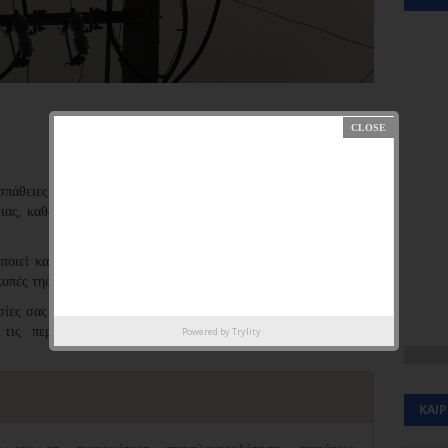
άθειες για τη μεγαλύτερη δυνατή αξιοπιστία των δικτύων και
ιας, καθώς και για τη βελτίωση της ποιότητας της παρεχόμενης
ποιεί καθημερινά έργα συντήρησης, ενίσχυσης ή αναβάθμισης
κοπές της ηλεκτροδότησης.
σίες σας και να ελαχιστοποιηθεί η όχλησή σας, στον ακόλουθο
 τις περιοχές και τις ώρες προγραμματισμένων διακοπών
Powered by
Trylity
ΚΑΙ