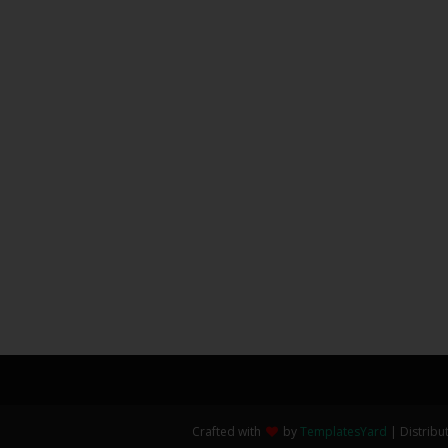
Crafted with
by
TemplatesYard
| Distribu