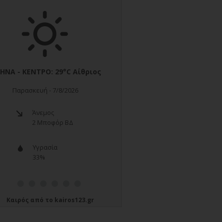
Καιρός
από το
kairos123.gr