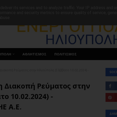
ΕΠΙΚΟΙΝΩΝΙΑ
eliver its services and to analyze traffic. Your IP address and 
ormance and security metrics to ensure quality of service, gen
abuse.
ΥΠΟΛΗ
ΑΘΛΗΤΙΣΜΟΣ
ΠΟΛΙΤΙΣΜΟΣ
ιακοπή Ρεύματος στην Ηλιούπολη (Σάββατο 10.02.2024) -
SOCI
 Διακοπή Ρεύματος στην
ο 10.02.2024) -
Ε Α.Ε.
ΔΗΜ