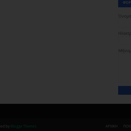
ΦΌΡ
Όνομ
Ηλεκτ
Μήνυ
ted by
Blogge Themes
ΑΡΧΙΚΗ
ΠΟΙΟ