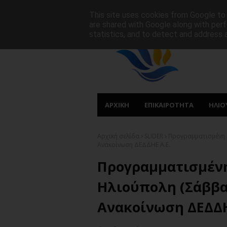
ΑΡΧΙΚΗ
ΠΟΙΟΙ ΕΙΜΑΣΤΕ
ΠΡΩΤΟΣΕΛΙΔΑ
This site uses cookies from Google to d
are shared with Google along with perf
statistics, and to detect and address 
ΑΡΧΙΚΗ
ΕΠΙΚΑΙΡΟΤΗΤΑ
ΗΛΙΟ
Αρχική σελίδα
SLIDER
Προγραμματισμένη Δ
Ανακοίνωση ΔΕΔΔΗΕ Α.Ε.
Προγραμματισμένη
Ηλιούπολη (Σάββατ
Ανακοίνωση ΔΕΔΔΗ