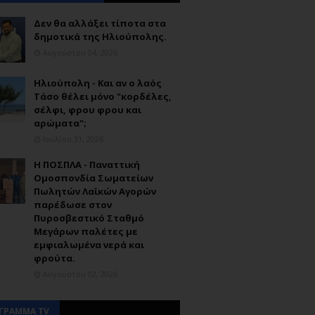
Δεν θα αλλάξει τίποτα στα
δημοτικά της Ηλιούπολης.
Αυγούστου 04, 2026
Ηλιούπολη - Και αν ο λαός
Τάσο θέλει μόνο "κορδέλες,
σέλφι, φρου φρου και
αρώματα";
Ιουλίου 31, 2026
Η ΠΟΣΠΛΑ - Παναττική
Ομοσπονδία Σωματείων
Πωλητών Λαϊκών Αγορών
παρέδωσε στον
Πυροσβεστικό Σταθμό
Μεγάρων παλέτες με
εμφιαλωμένα νερά και
φρούτα.
Αυγούστου 02, 2026
ΓΡΑΜΜΑ TV