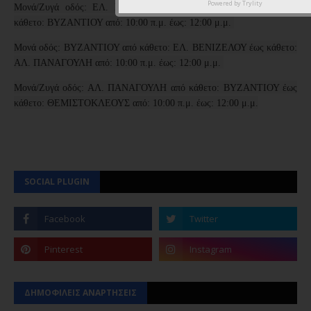
Powered by
Trylity
Μονά/Ζυγά οδός: ΕΛ. ΒΕΝΙΖΕΛΟΥ από κάθετο: Μ. ΑΣΙΑΣ έως
κάθετο: ΒΥΖΑΝΤΙΟΥ από: 10:00 π.μ. έως: 12:00 μ.μ.
Μονά οδός: ΒΥΖΑΝΤΙΟΥ από κάθετο: ΕΛ. ΒΕΝΙΖΕΛΟΥ έως κάθετο:
ΑΛ. ΠΑΝΑΓΟΥΛΗ από: 10:00 π.μ. έως: 12:00 μ.μ.
Μονά/Ζυγά οδός: ΑΛ. ΠΑΝΑΓΟΥΛΗ από κάθετο: ΒΥΖΑΝΤΙΟΥ έως
κάθετο: ΘΕΜΙΣΤΟΚΛΕΟΥΣ από: 10:00 π.μ. έως: 12:00 μ.μ.
SOCIAL PLUGIN
ΔΗΜΟΦΙΛΕΙΣ ΑΝΑΡΤΗΣΕΙΣ