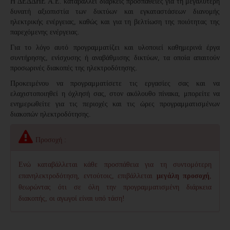
H ΔΕΔΔΗΕ Α.Ε. καταβάλλει διαρκείς προσπάθειες για τη μεγαλύτερη
δυνατή αξιοπιστία των δικτύων και εγκαταστάσεων διανομής
ηλεκτρικής ενέργειας, καθώς και για τη βελτίωση της ποιότητας της
παρεχόμενης ενέργειας.
Για το λόγο αυτό προγραμματίζει και υλοποιεί καθημερινά έργα
συντήρησης, ενίσχυσης ή αναβάθμισης δικτύων, τα οποία απαιτούν
προσωρινές διακοπές της ηλεκτροδότησης.
Προκειμένου να προγραμματίσετε τις εργασίες σας και να
ελαχιστοποιηθεί η όχλησή σας, στον ακόλουθο πίνακα, μπορείτε να
ενημερωθείτε για τις περιοχές και τις ώρες προγραμματισμένων
διακοπών ηλεκτροδότησης.
Προσοχή :
Ενώ καταβάλλεται κάθε προσπάθεια για τη συντομότερη
επανηλεκτροδότηση, εντούτοις, επιβάλλεται
μεγάλη προσοχή
,
θεωρώντας ότι σε όλη την προγραμματισμένη διάρκεια
διακοπής,
οι αγωγοί είναι υπό τάση!