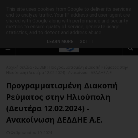
This site uses cookies from Google to deliver its services
and to analyze traffic. Your IP address and user-agent are
shared with Google along with performance and security
metrics to ensure quality of service, generate usage
statistics, and to detect and address abuse.
LEARN MORE
GOT IT
Αρχική σελίδα
SLIDER
Προγραμματισμένη Διακοπή Ρεύματος στην
Ηλιούπολη (Δευτέρα 12.02.2024) - Ανακοίνωση ΔΕΔΔΗΕ Α.Ε.
Προγραμματισμένη Διακοπή
Ρεύματος στην Ηλιούπολη
(Δευτέρα 12.02.2024) -
Ανακοίνωση ΔΕΔΔΗΕ Α.Ε.
Φεβρουαρίου 10, 2024