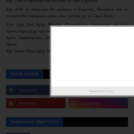
Στις
5.00 το απόγευμα θα τελεσθεί το Ιερό Ευχέλαιο.
Στις 6.00 το απόγευμα θα ομιλήσει ο Γέροντας Νεκτάριος και εν
συνεχεία θα σταυρώσει όλους τους πιστούς με το Τίμιο Ξύλο.
Στον Ιερό Ναό Αγίας Μαρίνας Ηλιουπόλεως, βρίσκονται για ιερό
προσκύνημα μέχρι και τις 19 Φεβρουαρίου 2024, τα Ιερά Λείψανα του
Αγίου Χαραλάμπους από την Ιερά Μονή Κουτλουμουσίου Αγίου
Όρους.
Τηλ. Ιερού Ναού Αγίας Μαρίνας (+30 210 9711531)
SOCIAL PLUGIN
Powered by
Trylity
ΔΗΜΟΦΙΛΕΙΣ ΑΝΑΡΤΗΣΕΙΣ