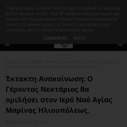
This site uses cookies from Google to deliver its services
and to analyze traffic. Your IP address and user-agent are
shared with Google along with performance and security
metrics to ensure quality of service, generate usage
statistics, and to detect and address abuse.
LEARN MORE
GOT IT
Αρχική σελίδα
SLIDER
Έκτακτη Ανακοίνωση: O Γέροντας Νεκτάριος
θα ομιλήσει στον Ιερό Ναό Αγίας Μαρίνας Ηλιουπόλεως.
Έκτακτη Ανακοίνωση: O
Γέροντας Νεκτάριος θα
ομιλήσει στον Ιερό Ναό Αγίας
Μαρίνας Ηλιουπόλεως.
Φεβρουαρίου 12, 2024