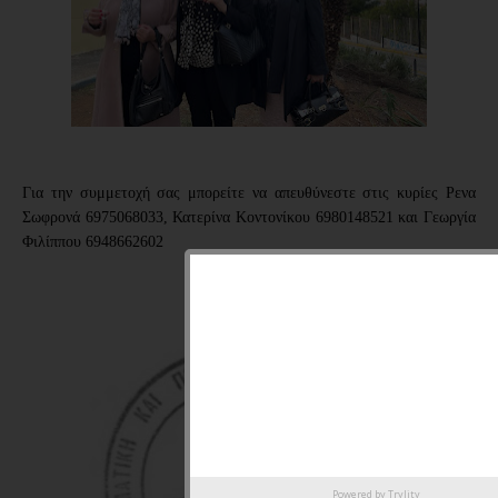
Για την συμμετοχή σας μπορείτε να απευθύνεστε στις κυρίες
Ρενα
Σωφρονά 6975068033,
Κατερίνα Κοντονίκου 6980148521 και
Γεωργία
Φιλίππου 6948662602
Powered by
Trylity