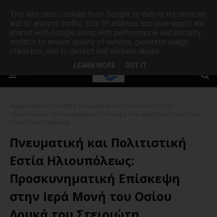
This site uses cookies from Google to deliver its services
and to analyze traffic. Your IP address and user-agent are
shared with Google along with performance and security
metrics to ensure quality of service, generate usage
statistics, and to detect and address abuse.
LEARN MORE
GOT IT
Αρχική σελίδα
SLIDER
Πνευματική και Πολιτιστική Εστία
Ηλιουπόλεως: Προσκυνηματική Επίσκεψη στην Ιερά Μονή του Οσίου
Λουκά του Στειριώτη.
Πνευματική και Πολιτιστική
Εστία Ηλιουπόλεως:
Προσκυνηματική Επίσκεψη
στην Ιερά Μονή του Οσίου
Λουκά του Στειριώτη.