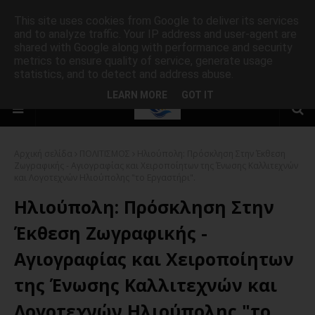
This site uses cookies from Google to deliver its services
and to analyze traffic. Your IP address and user-agent are
shared with Google along with performance and security
metrics to ensure quality of service, generate usage
statistics, and to detect and address abuse.
LEARN MORE
GOT IT
Αρχική σελίδα
ΠΟΛΙΤΙΣΜΟΣ
Ηλιούπολη: Πρόσκληση Στην Έκθεση
Ζωγραφικής - Αγιογραφίας και Χειροποίητων της Ένωσης Καλλιτεχνών
και Λογοτεχνών Ηλιούπολης "το Εργαστήρι".
Ηλιούπολη: Πρόσκληση Στην
Έκθεση Ζωγραφικής -
Αγιογραφίας και Χειροποίητων
της Ένωσης Καλλιτεχνών και
Λογοτεχνών Ηλιούπολης "το