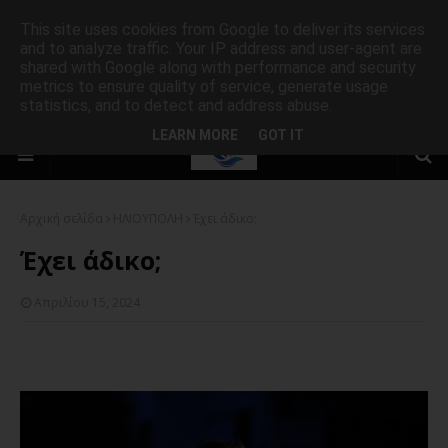
This site uses cookies from Google to deliver its services
and to analyze traffic. Your IP address and user-agent are
shared with Google along with performance and security
metrics to ensure quality of service, generate usage
statistics, and to detect and address abuse.
LEARN MORE
GOT IT
Αρχική σελίδα
ΗΛΙΟΥΠΟΛΗ
Έχει άδικο;
Έχει άδικο;
Απριλίου 15, 2024