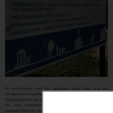
Τα αποτελέσματα αυτά δεν προέκυψαν τυχαία αλλά μετά από
συστηματική συνεργασία των αιρετών και των υπηρεσιών με το τμήμα
Προγραμματισμού και Ανάπτυξης που διαθέτει ο Δήμος Ηλιούπολης
και είναι επιφορτισμένο με την ευθύνη διαχείρισης των
χρηματοδοτούμενων προγραμμάτων ώστε να αντληθούν απαραίτητοι