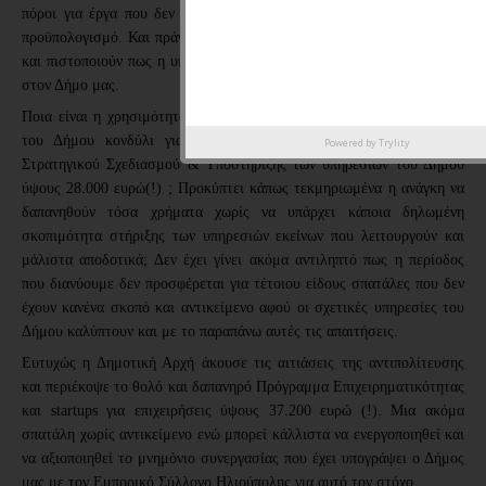
πόροι για έργα που δεν μπορούν να υλοποιηθούν από τον δημοτικό
προϋπολογισμό. Και πράγματι τα αποτελέσματα αυτά είναι σημαντικά
και πιστοποιούν πως η υπηρεσία λειτουργεί άρτια και φέρνει χρήματα
στον Δήμο μας.
Ποια είναι η χρησιμότητα συνεπώς να εγγραφεί στον προϋπολογισμό
του Δήμου κονδύλι για την Παροχή συμβουλευτικών υπηρεσιών
Powered by
Trylity
Στρατηγικού Σχεδιασμού & Υποστήριξης των υπηρεσιών του Δήμου
ύψους 28.000 ευρώ(!) ; Προκύπτει κάπως τεκμηριωμένα η ανάγκη να
δαπανηθούν τόσα χρήματα χωρίς να υπάρχει κάποια δηλωμένη
σκοπιμότητα στήριξης των υπηρεσιών εκείνων που λειτουργούν και
μάλιστα αποδοτικά; Δεν έχει γίνει ακόμα αντιληπτό πως η περίοδος
που διανύουμε δεν προσφέρεται για τέτοιου είδους σπατάλες που δεν
έχουν κανένα σκοπό και αντικείμενο αφού οι σχετικές υπηρεσίες του
Δήμου καλύπτουν και με το παραπάνω αυτές τις απαιτήσεις.
Ευτυχώς η Δημοτική Αρχή άκουσε τις αιτιάσεις της αντιπολίτευσης
και περιέκοψε το θολό και δαπανηρό Πρόγραμμα Επιχειρηματικότητας
και startups για επιχειρήσεις ύψους 37.200 ευρώ (!). Μια ακόμα
σπατάλη χωρίς αντικείμενο ενώ μπορεί κάλλιστα να ενεργοποιηθεί και
να αξιοποιηθεί το μνημόνιο συνεργασίας που έχει υπογράψει ο Δήμος
μας με τον Εμπορικό Σύλλογο Ηλιούπολης για αυτό τον στόχο.