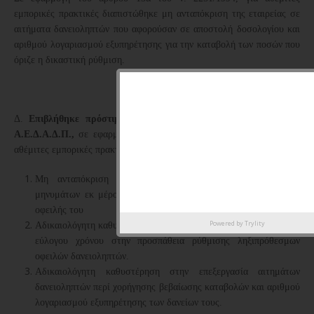
εμπορικές πρακτικές διαπιστώθηκε μη ανταπόκριση της εταιρείας σε
αιτήματα δανειοληπτών που αφορούσαν σε αποστολή δοσολογίου και
αριθμού λογαριασμού εξυπηρέτησης για την καταβολή των ποσών που
όριζε η δικαστική ρύθμιση.
Δ.
Επιβλήθηκε πρόστιμο ύψους 90.000 ευρώ στη Cepal Hellas
A.E.Δ.Α.Δ.Π.,
σε εφαρμογή του άρθρου 13α του ν. 2251/1994, για
αθέμιτες εμπορικές πρακτικές. Συγκεκριμένα διαπιστώθηκε:
Μη ανταπόκριση της εταιρείας σε πλήθος ηλεκτρονικών
μηνυμάτων εκ μέρους του οφειλέτη με σκοπό τη ρύθμιση της
οφειλής του
Powered by
Trylity
Αδικαιολόγητη καθυστέρηση της εταιρείας να ανταποκριθεί εντός
εύλογου χρόνου στην προσπάθεια ρύθμισης ληξιπρόθεσμων
οφειλών δανειοληπτών.
Αδικαιολόγητη καθυστέρηση στην επεξεργασία αιτημάτων
δανειοληπτών περί χορήγησης βεβαίωσης καταβολών και αριθμού
λογαριασμού εξυπηρέτησης των δανείων τους.