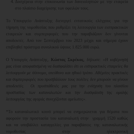
Δυσχέρεια στην επικοινωνία των δανειοληπτών με την εταιρεία
στο πλαίσιο διαχείρισης των οφειλών τους.
Το Υπουργείο Ανάπτυξης διενεργεί εντατικούς ελέγχους για την
τήρηση της νομοθεσίας που ρυθμίζει τη λειτουργία των εισπρακτικών
εταιρειών και συμπεριφορές που την παραβιάζουν δεν γίνονται
αποδεκτές. Από τον Σεπτέμβριο του 2023 μέχρι και σήμερα έχουν
επιβληθεί πρόστιμα συνολικού ύψους 1.825.000 ευρώ.
Ο Υπουργός Ανάπτυξης,
Κώστας Σκρέκας
, δήλωσε:
«Η κυβέρνησή
μας είναι αποφασισμένη να διασφαλίσει ότι οι εισπρακτικές εταιρείες θα
λειτουργούν με σύννομο, υπεύθυνο και ηθικό τρόπο. Αθέμιτες πρακτικές
και συμπεριφορές που προσβάλλουν τους πολίτες δεν μπορούν να γίνουν
αποδεκτές. Οι προσπάθειές μας για την ενίσχυση του πλαισίου
προστασίας των καταναλωτών και την διασφάλιση της ομαλής
λειτουργίας της αγοράς συνεχίζονται αμείωτες»
.
*Το καταναλωτικό κοινό μπορεί να ενημερώνεται για θέματα που
αφορούν την προστασία του καταναλωτή στην γραμμή 1520 καθώς
και να υποβάλλει καταγγελίες για παραβάσεις της καταναλωτικής
νομοθεσίας στην ηλεκτρονική