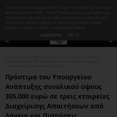
This site uses cookies from Google to deliver its services
and to analyze traffic. Your IP address and user-agent are
shared with Google along with performance and security
metrics to ensure quality of service, generate usage
statistics, and to detect and address abuse.
LEARN MORE
GOT IT
Αρχική σελίδα
SLIDER
Πρόστιμα του Υπουργείου Ανάπτυξης
συνολικού ύψους 305.000 ευρώ σε τρεις εταιρείες Διαχείρισης
Απαιτήσεων από Δάνεια και Πιστώσεις.
Πρόστιμα του Υπουργείου
Ανάπτυξης συνολικού ύψους
305.000 ευρώ σε τρεις εταιρείες
Διαχείρισης Απαιτήσεων από
Δάνεια και Πιστώσεις.