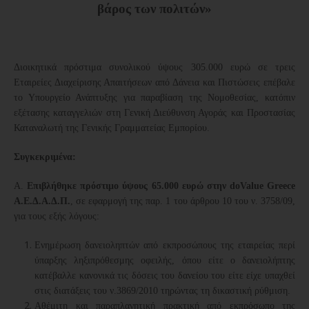
βάρος των πολιτών»
Διοικητικά πρόστιμα συνολικού ύψους 305.000 ευρώ σε τρεις
Εταιρείες Διαχείρισης Απαιτήσεων από Δάνεια και Πιστώσεις επέβαλε
το Υπουργείο Ανάπτυξης για παραβίαση της Νομοθεσίας, κατόπιν
εξέτασης καταγγελιών στη Γενική Διεύθυνση Αγοράς και Προστασίας
Καταναλωτή της Γενικής Γραμματείας Εμπορίου.
Συγκεκριμένα:
Α.
Επιβλήθηκε πρόστιμο ύψους 65.000 ευρώ στην doValue Greece
A.E.Δ.Α.Δ.Π.
, σε εφαρμογή της παρ. 1 του άρθρου 10 του ν. 3758/09,
για τους εξής λόγους:
Ενημέρωση δανειοληπτών από εκπροσώπους της εταιρείας περί
ύπαρξης ληξιπρόθεσμης οφειλής, όπου είτε ο δανειολήπτης
κατέβαλλε κανονικά τις δόσεις του δανείου του είτε είχε υπαχθεί
στις διατάξεις του ν.3869/2010 τηρώντας τη δικαστική ρύθμιση.
Αθέμιτη και παραπλανητική πρακτική από εκπρόσωπο της