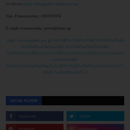
διεύθυνση
https://kataggelies.mindev.gov.gr/
Τηλ. Επικοινωνίας: 2103332974
E
–
mail
επικοινωνίας:
press
@
mnec
.
gr
https://www.mindev.gov.gr/%cf%80%cf%81%cf%8c%cf%83%cf%84
%ce%b9%ce%bc%ce%b1-%cf%84%ce%bf%cf%85-
%cf%85%cf%80%ce%bf%cf%85%cf%81%ce%b3%ce%b5%ce%af%
ce%bf%cf%85-
%ce%b1%ce%bd%ce%ac%cf%80%cf%84%cf%85%ce%be%ce%b7%
cf%82-%cf%83%cf%85-2/
SOCIAL PLUGIN