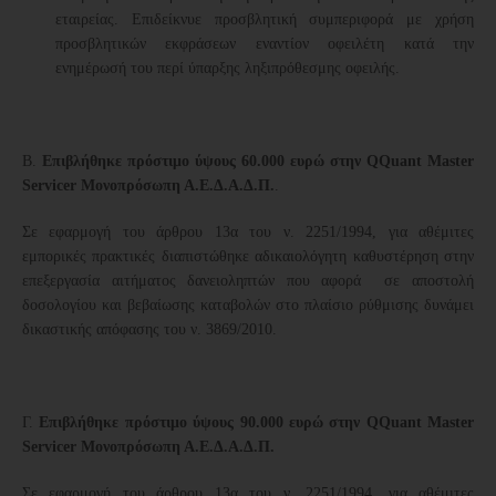
εταιρείας. Επιδείκνυε προσβλητική συμπεριφορά με χρήση
προσβλητικών εκφράσεων εναντίον οφειλέτη κατά την
ενημέρωσή του περί ύπαρξης ληξιπρόθεσμης οφειλής.
Β.
Επιβλήθηκε πρόστιμο ύψους 60.000 ευρώ στην QQuant Master
Servicer Μονοπρόσωπη Α.Ε.Δ.Α.Δ.Π.
.
Σε εφαρμογή του άρθρου 13α του ν. 2251/1994, για αθέμιτες
εμπορικές πρακτικές διαπιστώθηκε αδικαιολόγητη καθυστέρηση στην
επεξεργασία αιτήματος δανειοληπτών που αφορά σε αποστολή
δοσολογίου και βεβαίωσης καταβολών στο πλαίσιο ρύθμισης δυνάμει
δικαστικής απόφασης του ν. 3869/2010.
Γ.
Επιβλήθηκε πρόστιμο ύψους 90.000 ευρώ στην QQuant Master
Servicer Μονοπρόσωπη Α.Ε.Δ.Α.Δ.Π.
Σε εφαρμογή του άρθρου 13α του ν. 2251/1994, για αθέμιτες