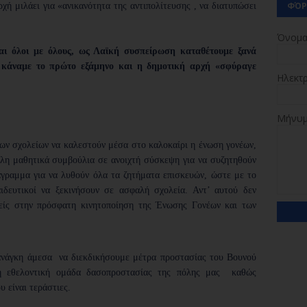
ΦΌΡ
ή μιλάει για «ανικανότητα της αντιπολίτευσης , να διατυπώσει
Όνομ
ται όλοι με όλους, ως Λαϊκή συσπείρωση καταθέτουμε ξανά
υ κάναμε το πρώτο εξάμηνο και η δημοτική αρχή «σφύραγε
Ηλεκτ
Μήνυ
ν σχολείων να καλεστούν μέσα στο καλοκαίρι η ένωση γονέων,
ελη μαθητικά συμβούλια σε ανοιχτή σύσκεψη για να συζητηθούν
άγραμμα για να λυθούν όλα τα ζητήματα επισκευών, ώστε με το
ιδευτικοί να ξεκινήσουν σε ασφαλή σχολεία. Αντ’ αυτού δεν
νείς στην πρόσφατη κινητοποίηση της Ένωσης Γονέων και των
 ανάγκη άμεσα να διεκδικήσουμε μέτρα προστασίας του Βουνού
η εθελοντική ομάδα δασοπροστασίας της πόλης μας καθώς
υ είναι τεράστιες.