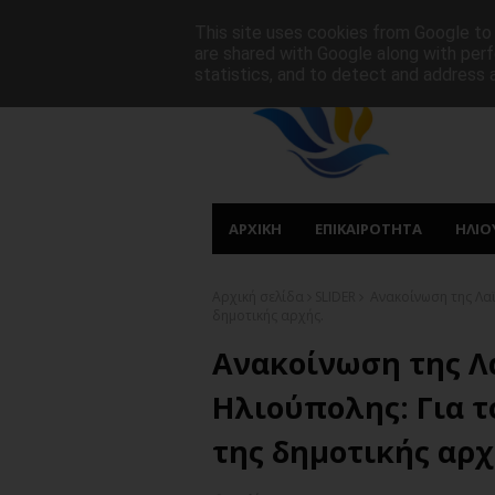
ΑΡΧΙΚΗ
ΠΟΙΟΙ ΕΙΜΑΣΤΕ
ΠΡΩΤΟΣΕΛΙΔΑ
This site uses cookies from Google to d
are shared with Google along with perf
statistics, and to detect and address 
ΑΡΧΙΚΗ
ΕΠΙΚΑΙΡΟΤΗΤΑ
ΗΛΙΟ
Αρχική σελίδα
SLIDER
Ανακοίνωση της Λαϊ
δημοτικής αρχής.
Ανακοίνωση της Λ
Ηλιούπολης: Για τ
της δημοτικής αρχ