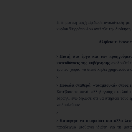
Η δημοτική αρχή εξέδωσε ανακοίνωση με
κυρίου Ψυρρόπουλου ανέλαβε την διοίκηση 
Αλήθεια τι έκανε 
Πιστή στο έργο και των προηγούμεν
κατευθύνσεις της κυβέρνησης
ακολουθεί τ
τρύπες χωρίς να διεκδικήσει χρηματοδότησ
Πουλάει σταθερά «τσαμπουκά» στους ε
Κατέβασε το πανό αλληλεγγύης στο λαό τη
Ισραήλ, ενώ δήλωσε ότι θα στηρίζει τους 
να δουλεύουν.
Κατάφερε να σκορπίσει και άλλα λεφτ
παράδειγμα μισθώνει ιδιώτη για τη μετ