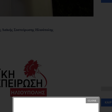
ς Λαϊκής Συσπείρωσης Ηλιούπολης
ΚΑΙ