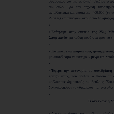
συμβούλου για την εκπόνηση σχεδίου ενερ
συμβούλου για την τεχνική υποστήριξ
ανταλλακτικά και επισκευές 400.000 (τα α
ιδιώτες) και υπάρχουν ακόμα πολλά «μαργα
Επέτρεψε στην επέτειο της 25
Μάρτ
ης
Σπαρτιατών
για πρώτη φορά στα χρονικά τη
Κατάφερε να αφήσει τους εργαζόμενους
με αποτέλεσμα να υπάρχουν μέχρι και λιποθ
Έφερε την αστυνομία σε συνεδρίαση 
εργαζόμενους, που ήθελαν να θέσουν τα 
υπόλοιπους δημοτικούς συμβούλους. Έφτα
δικαιολογήσουν τα αδικαιολόγητα, ενώ όλοι
Τι
δεν
έκανε η δ
Δεν έκανε τίποτα ώστε μαζί με το λαό τ