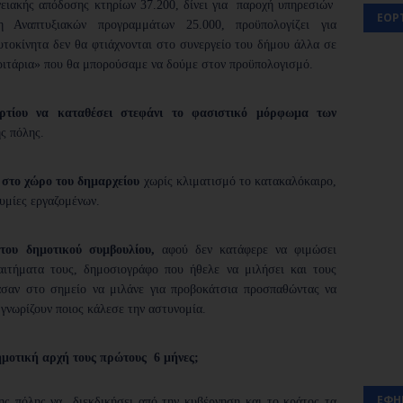
γειακής απόδοσης κτηρίων 37.200, δίνει για παροχή υπηρεσιών
ΕΟΡ
η Αναπτυξιακών προγραμμάτων 25.000, προϋπολογίζει για
υτοκίνητα δεν θα φτιάχνονται στο συνεργείο του δήμου άλλα σε
ριτάρια» που θα μπορούσαμε να δούμε στον προϋπολογισμό.
ίου να καταθέσει στεφάνι το φασιστικό μόρφωμα των
ς πόλης.
 στο χώρο του δημαρχείου
χωρίς κλιματισμό το κατακαλόκαιρο,
υμίες εργαζομένων.
του δημοτικού συμβουλίου,
αφού δεν κατάφερε να φιμώσει
αιτήματα τους, δημοσιογράφο που ήθελε να μιλήσει και τους
σαν στο σημείο να μιλάνε για προβοκάτσια προσπαθώντας να
 γνωρίζουν ποιος κάλεσε την αστυνομία.
ημοτική αρχή τους πρώτους 6 μήνες;
ΕΦΗ
ης πόλης να διεκδικήσει από την κυβέρνηση και το κράτος τα