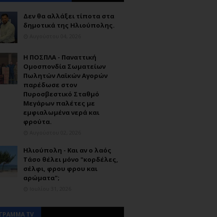
Δεν θα αλλάξει τίποτα στα
δημοτικά της Ηλιούπολης.
Αυγούστου 04, 2026
Η ΠΟΣΠΛΑ - Παναττική
Ομοσπονδία Σωματείων
Πωλητών Λαϊκών Αγορών
παρέδωσε στον
Πυροσβεστικό Σταθμό
Μεγάρων παλέτες με
εμφιαλωμένα νερά και
φρούτα.
Αυγούστου 02, 2026
Ηλιούπολη - Και αν ο λαός
Τάσο θέλει μόνο "κορδέλες,
σέλφι, φρου φρου και
αρώματα";
Ιουλίου 31, 2026
ΓΡΑΜΜΑ TV