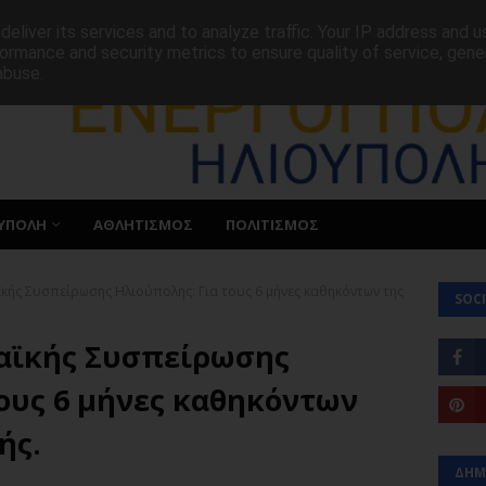
ΕΠΙΚΟΙΝΩΝΙΑ
eliver its services and to analyze traffic. Your IP address and 
ormance and security metrics to ensure quality of service, gen
abuse.
ΥΠΟΛΗ
ΑΘΛΗΤΙΣΜΟΣ
ΠΟΛΙΤΙΣΜΟΣ
κής Συσπείρωσης Ηλιούπολης: Για τους 6 μήνες καθηκόντων της
SOCI
αϊκής Συσπείρωσης
ους 6 μήνες καθηκόντων
ής.
ΔΗΜ