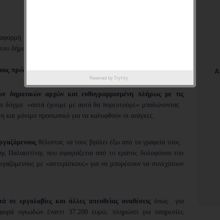
 αφορμή την περίοδο 6 μηνών από τότε που η παράταξη του
του δήμου.
τους πρώτους 6 μήνες η νέα διοίκηση;
Powered by
Trylity
ων δημοτικών αρχών και ευθυγραμμισμένη πλήρως με τις
ο δόγμα «αυτά έχουμε με αυτά θα πορευτούμε» μπαλώνοντας
η και μόνιμο προσωπικό για να καλυφθούν οι ανάγκες.
ργαζόμενους
θέλοντας να τους βγάλει έξω από τα γραφεία τους.
ς Παλαιστίνης που σφαγιάζεται από το κράτος δολοφόνου του
εργαζόμενους με «αστερίσκους» για να μπορέσουν να συνεχίσουν
ά σε εργολαβίες και άλλες απευθείας αναθέσεις
όπως για
αφορά ογκωδών έναντι 37.200 ευρώ, πληρώνει για υπηρεσίες