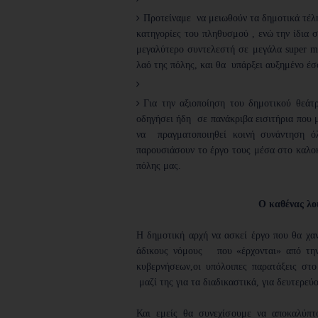
Προτείναμε να μειωθούν τα δημοτικά τέλη
κατηγορίες του πληθυσμού , ενώ την ίδια σ
μεγαλύτερο συντελεστή σε μεγάλα super ma
λαό της πόλης, και θα υπάρξει αυξημένο έ
Για την αξιοποίηση του δημοτικού θεάτ
οδηγήσει ήδη σε πανάκριβα εισιτήρια που
να πραγματοποιηθεί κοινή συνάντηση ό
παρουσιάσουν το έργο τους μέσα στο καλο
πόλης μας.
Ο καθένας λοι
Η δημοτική αρχή να ασκεί έργο που θα χα
άδικους νόμους που «έρχονται» από την
κυβερνήσεων,
οι υπόλοιπες παρατάξεις στ
μαζί της για τα διαδικαστικά, για δευτερεύ
Και εμείς θα συνεχίσουμε να αποκαλύπτο