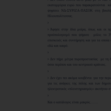
εκατομμύρια ευρώ που παρακρατούνται κά
ψηφίσει ΝΔ-ΣΥΡΙΖΑ-ΠΑΣΟΚ στη βουλή, 
Ηλιουπολίτισσας.
Άφησε στην ίδια μοίρα, όπως και οι π
προϋπολογισμό που ψήφισε μόλις το 3%
επισκευές και συντήρηση και για τα οποία 
εδώ και καιρό.
Δεν πήρε μέτρα πυροπροστασίας με τη δ
όσοι περίπου και του κεντρικού κράτους.
Δεν έχει πει ακόμα κουβέντα για την πε
για τις ανάγκες της πόλης και των δημοτ
ηλεκτρονικός «πλειστηριασμός» ακινήτου σ
Και ο κατάλογος είναι μακρύς…….