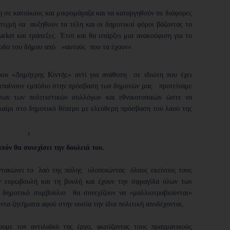
 σε κατοίκους και μικρομάγαζα και να καταργηθούν σε διάφορες
τιγμή να αυξηθούν τα τέλη και οι δημοτικοί φόροι βάζοντας το
rket και τράπεζες. Έτσι και θα υπάρξει μια ανακούφιση για το
σοδο του δήμου από «αυτούς που τα έχουν».
ρου «Δημήτρης Κιντής» αντί για ανάθεση σε ιδιώτη που έχει
 μπαίνουν εμπόδιο στην πρόσβαση των δημοτών μας προτείναμε
λων των πολιτιστικών συλλόγων και εθνικοτοπικών ώστε να
καίρι στο δημοτικό θέατρο με ελεύθερη πρόσβαση του λαού της
πόν θα συνεχίσει την δουλειά του.
ντακώνει το λαό της πόλης υλοποιώντας όλους εκείνους τους
 ευρωβουλή και τη βουλή και έχουν την σφραγίδα όλων των
ο δημοτικό συμβούλιο θα συνεχίζουν να «μαλλιοτραβιούνται»
οντα ζητήματα αφού στην ουσία την ίδια πολιτική αποδέχονται,
υμε τον αντιλαϊκό της έργο, φωτίζοντας τους πραγματικούς