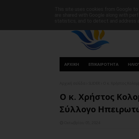
ΑΡΧΙΚΗ
ΠΟΙΟΙ ΕΙΜΑΣΤΕ
ΠΡΩΤΟΣΕΛΙΔΑ
This site uses cookies from Google to d
are shared with Google along with perf
statistics, and to detect and address 
ΑΡΧΙΚΗ
ΕΠΙΚΑΙΡΟΤΗΤΑ
ΗΛΙΟ
Αρχική σελίδα
SLIDER
Ο κ. Χρήστος Κολομ
Ο κ. Χρήστος Κολο
Σύλλογο Ηπειρωτ
Οκτωβρίου 05, 2024