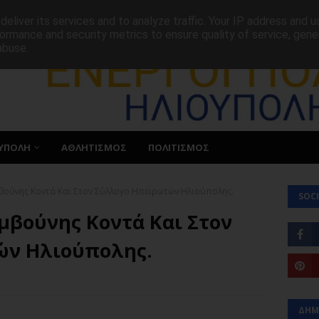
ΕΠΙΚΟΙΝΩΝΙΑ
eliver its services and to analyze traffic. Your IP address and 
ormance and security metrics to ensure quality of service, gen
abuse.
ΥΠΟΛΗ
ΑΘΛΗΤΙΣΜΟΣ
ΠΟΛΙΤΙΣΜΟΣ
βούνης Κοντά Και Στον Σύλλογο Ηπειρωτών Ηλιούπολης.
SOCI
μβούνης Κοντά Και Στον
ών Ηλιούπολης.
ΔΗΜ