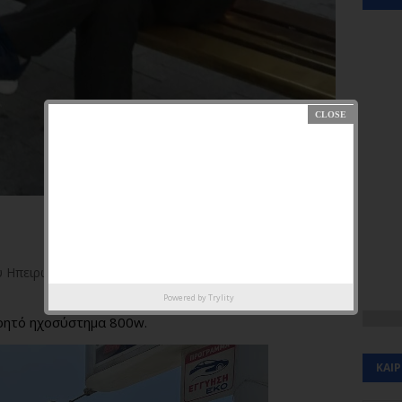
 Ηπειρωτών Ηλιούπολης στα μέσα κοινωνικής
Powered by
Trylity
ρητό ηχοσύστημα 800w.
ΚΑΙ