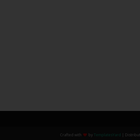
Crafted with
by
TemplatesYard
| Distribu