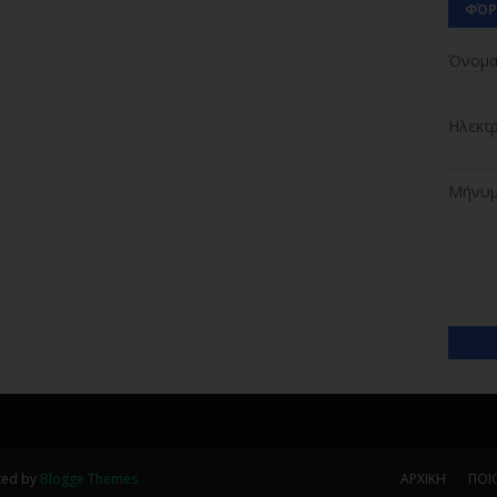
ΦΌΡ
Όνομ
Ηλεκτ
Μήνυ
ted by
Blogge Themes
ΑΡΧΙΚΗ
ΠΟΙΟ