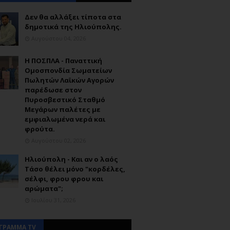
Δεν θα αλλάξει τίποτα στα
δημοτικά της Ηλιούπολης.
Αυγούστου 04, 2026
Η ΠΟΣΠΛΑ - Παναττική
Ομοσπονδία Σωματείων
Πωλητών Λαϊκών Αγορών
παρέδωσε στον
Πυροσβεστικό Σταθμό
Μεγάρων παλέτες με
εμφιαλωμένα νερά και
φρούτα.
Αυγούστου 02, 2026
Ηλιούπολη - Και αν ο λαός
Τάσο θέλει μόνο "κορδέλες,
σέλφι, φρου φρου και
αρώματα";
Ιουλίου 31, 2026
ΓΡΑΜΜΑ TV