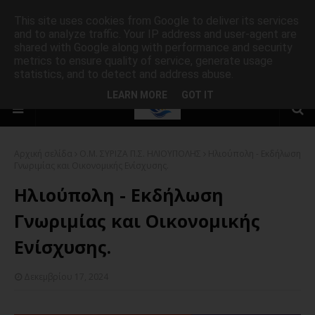
This site uses cookies from Google to deliver its services
and to analyze traffic. Your IP address and user-agent are
shared with Google along with performance and security
metrics to ensure quality of service, generate usage
statistics, and to detect and address abuse.
LEARN MORE
GOT IT
Αρχική σελίδα
Ο.Μ. ΣΥΡΙΖΑ Π.Σ. ΗΛΙΟΥΠΟΛΗΣ
Ηλιούπολη - Εκδήλωση
Γνωριμίας και Οικονομικής Ενίσχυσης.
Ηλιούπολη - Εκδήλωση
Γνωριμίας και Οικονομικής
Ενίσχυσης.
Δεκεμβρίου 17, 2024