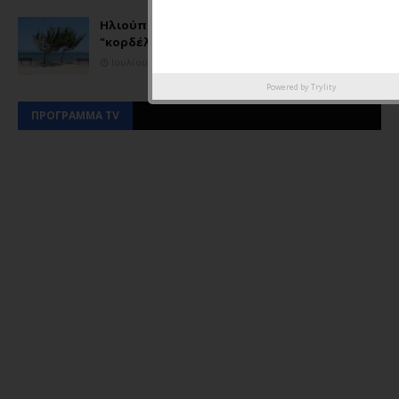
Ηλιούπολη - Και αν ο λαός Τάσο θέλει μόνο
"κορδέλες, σέλφι, φρου φρου και αρώματα";
Ιουλίου 31, 2026
Powered by
Trylity
ΠΡΟΓΡΑΜΜΑ TV