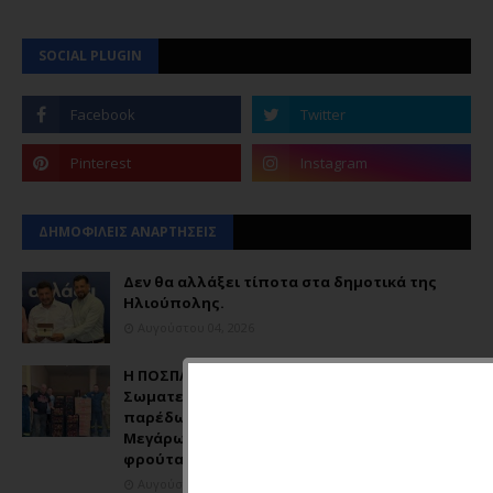
SOCIAL PLUGIN
ΔΗΜΟΦΙΛΕΙΣ ΑΝΑΡΤΗΣΕΙΣ
Δεν θα αλλάξει τίποτα στα δημοτικά της
Ηλιούπολης.
Αυγούστου 04, 2026
Η ΠΟΣΠΛΑ - Παναττική Ομοσπονδία
Σωματείων Πωλητών Λαϊκών Αγορών
παρέδωσε στον Πυροσβεστικό Σταθμό
Μεγάρων παλέτες με εμφιαλωμένα νερά και
φρούτα.
Αυγούστου 02, 2026