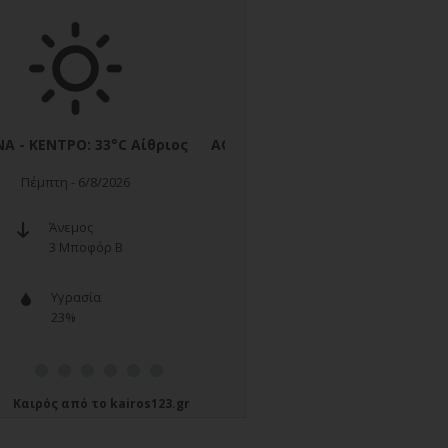
Καιρός
από το
kairos123.gr