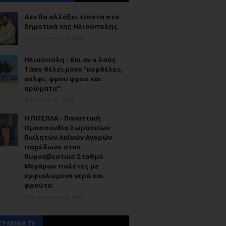
Δεν θα αλλάξει τίποτα στα
δημοτικά της Ηλιούπολης.
Αυγούστου 04, 2026
Ηλιούπολη - Και αν ο λαός
Τάσο θέλει μόνο "κορδέλες,
σέλφι, φρου φρου και
αρώματα";
Ιουλίου 31, 2026
Η ΠΟΣΠΛΑ - Παναττική
Ομοσπονδία Σωματείων
Πωλητών Λαϊκών Αγορών
παρέδωσε στον
Πυροσβεστικό Σταθμό
Μεγάρων παλέτες με
εμφιαλωμένα νερά και
φρούτα.
Αυγούστου 02, 2026
ΓΡΑΜΜΑ TV