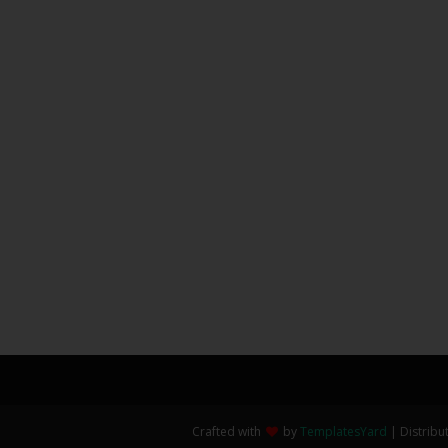
Crafted with
by
TemplatesYard
| Distribu