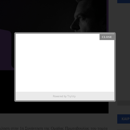
Powered by
Trylity
ΚΑΙ
ληση στην 1η Συνάντηση της Ομάδας Πρωτοβουλίας του τομέα