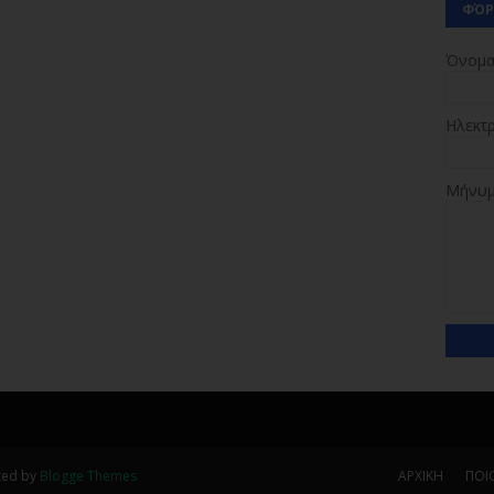
ΦΌΡ
Όνομ
Ηλεκτ
Μήνυ
ted by
Blogge Themes
ΑΡΧΙΚΗ
ΠΟΙΟ