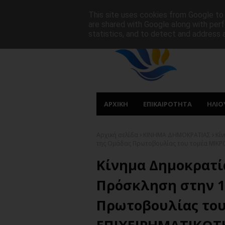
ΑΡΧΙΚΗ
ΠΟΙΟΙ ΕΙΜΑΣΤΕ
ΠΡΩΤΟΣΕΛΙΔΑ
This site uses cookies from Google to d
are shared with Google along with perf
statistics, and to detect and address 
ΑΡΧΙΚΗ
ΕΠΙΚΑΙΡΟΤΗΤΑ
ΗΛΙΟ
Αρχική σελίδα
ΚΙΝΗΜΑ ΔΗΜΟΚΡΑΤΙΑΣ
Κί
της Ομάδας Πρωτοβουλίας του τομέα ΜΙΚΡ
Κίνημα Δημοκρατί
Πρόσκληση στην 1
Πρωτοβουλίας το