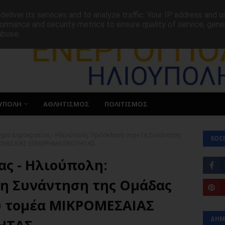
ΕΠΙΚΟΙΝΩΝΙΑ
eliver its services and to analyze traffic. Your IP address and 
ormance and security metrics to ensure quality of service, gen
abuse.
ΥΠΟΛΗ
ΑΘΛΗΤΙΣΜΟΣ
ΠΟΛΙΤΙΣΜΟΣ
νημα Δημοκρατίας - Ηλιούπολη: Πρόσκληση στην 1η Συνάντηση
SOCI
ΟΜΕΣΑΙΑΣ ΕΠΙΧΕΙΡΗΜΑΤΙΚΟΤΗΤΑΣ.
ας - Ηλιούπολη:
η Συνάντηση της Ομάδας
υ τομέα ΜΙΚΡΟΜΕΣΑΙΑΣ
ΔΗΜ