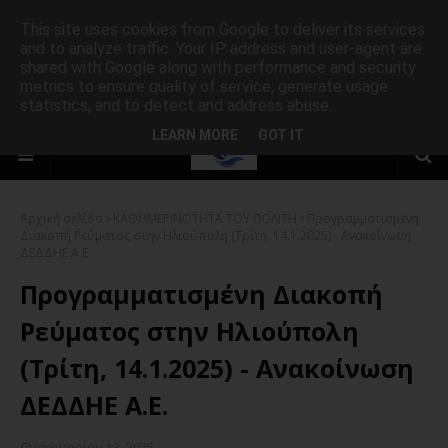
This site uses cookies from Google to deliver its services
and to analyze traffic. Your IP address and user-agent are
shared with Google along with performance and security
metrics to ensure quality of service, generate usage
statistics, and to detect and address abuse.
LEARN MORE
GOT IT
Αρχική σελίδα
ΚΑΘΗΜΕΡΙΝΟΤΗΤΑ ΤΟΥ ΠΟΛΙΤΗ
Προγραμματισμένη
Διακοπή Ρεύματος στην Ηλιούπολη (Τρίτη, 14.1.2025) - Ανακοίνωση
ΔΕΔΔΗΕ Α.Ε.
Προγραμματισμένη Διακοπή
Ρεύματος στην Ηλιούπολη
(Τρίτη, 14.1.2025) - Ανακοίνωση
ΔΕΔΔΗΕ Α.Ε.
Ιανουαρίου 13, 2025