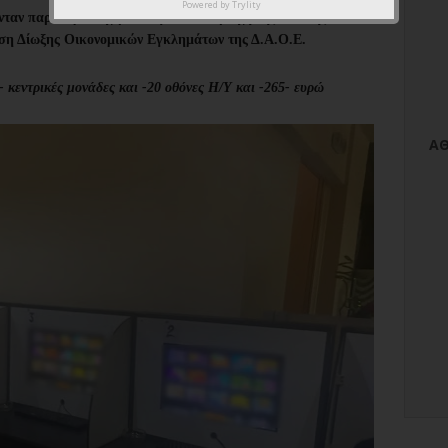
Powered by
Trylity
ταν παράνομα τυχερά παίγνια σε περιοχή της Αττικής – 5
νση Δίωξης Οικονομικών Εγκλημάτων της Δ.Α.Ο.Ε.
 κεντρικές μονάδες και -20 οθόνες Η/Υ και -265- ευρώ