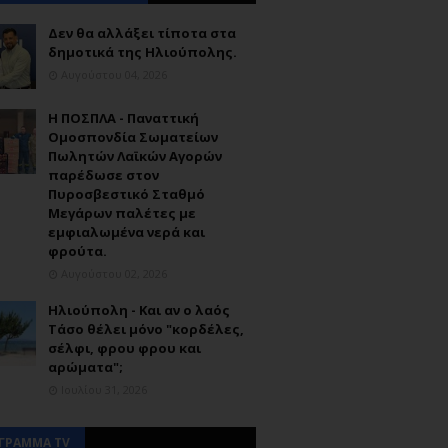
Δεν θα αλλάξει τίποτα στα
δημοτικά της Ηλιούπολης.
Αυγούστου 04, 2026
Η ΠΟΣΠΛΑ - Παναττική
Ομοσπονδία Σωματείων
Πωλητών Λαϊκών Αγορών
παρέδωσε στον
Πυροσβεστικό Σταθμό
Μεγάρων παλέτες με
εμφιαλωμένα νερά και
φρούτα.
Αυγούστου 02, 2026
Ηλιούπολη - Και αν ο λαός
Τάσο θέλει μόνο "κορδέλες,
σέλφι, φρου φρου και
αρώματα";
Ιουλίου 31, 2026
ΓΡΑΜΜΑ TV