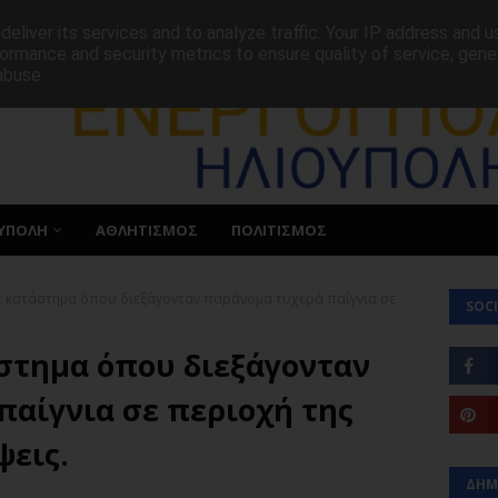
ΕΠΙΚΟΙΝΩΝΙΑ
eliver its services and to analyze traffic. Your IP address and 
ormance and security metrics to ensure quality of service, gen
abuse.
ΥΠΟΛΗ
ΑΘΛΗΤΙΣΜΟΣ
ΠΟΛΙΤΙΣΜΟΣ
ε κατάστημα όπου διεξάγονταν παράνομα τυχερά παίγνια σε
SOCI
στημα όπου διεξάγονταν
παίγνια σε περιοχή της
ψεις.
ΔΗΜ