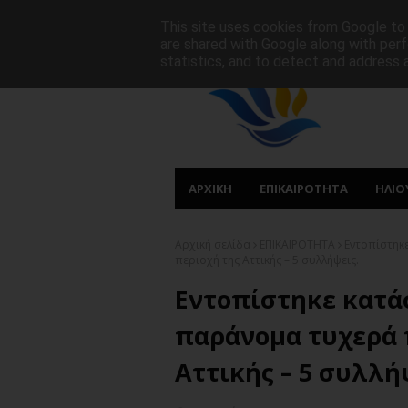
ΑΡΧΙΚΗ
ΠΟΙΟΙ ΕΙΜΑΣΤΕ
ΠΡΩΤΟΣΕΛΙΔΑ
This site uses cookies from Google to d
are shared with Google along with perf
statistics, and to detect and address 
ΑΡΧΙΚΗ
ΕΠΙΚΑΙΡΟΤΗΤΑ
ΗΛΙΟ
Αρχική σελίδα
ΕΠΙΚΑΙΡΟΤΗΤΑ
Εντοπίστηκ
περιοχή της Αττικής – 5 συλλήψεις.
Εντοπίστηκε κατά
παράνομα τυχερά 
Αττικής – 5 συλλή