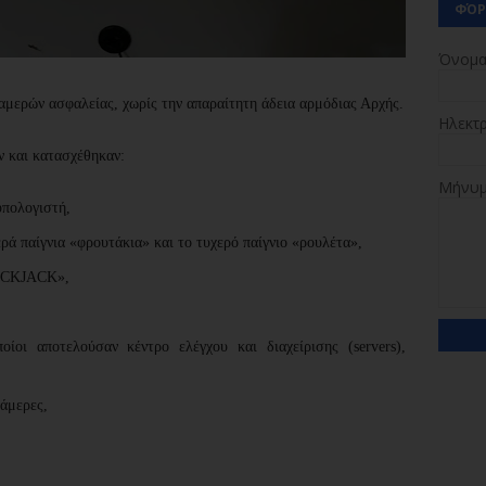
ΦΌΡ
Όνομ
μερών ασφαλείας, χωρίς την απαραίτητη άδεια αρμόδιας Αρχής.
Ηλεκτ
ν και κατασχέθηκαν:
Μήνυ
υπολογιστή,
χερά παίγνια «φρουτάκια» και το τυχερό παίγνιο «ρουλέτα»,
LACKJACK»,
ποίοι αποτελούσαν κέντρο ελέγχου και διαχείρισης (servers),
κάμερες,