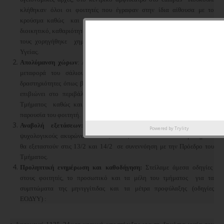
κλήθηκαν όλοι οι φοιτητές που έγραφαν στην ίδια αίθουσα με το
κρούσμα καθώς και όλο το προσωπικό πάσης φύσεως (μέλη ΔΕΠ,
διοικητικό, καθαριότητας) που ήρθαν σε στενή επαφή με το κρούσμα και
τους χορηγήθηκε χημειοπροφύλαξη από το κλιμάκιο της Δημόσιας
Υγείας.
Απολύμανση χώρων
: Αν και ο μηνιγγιτιδόκοκκος μεταδίδεται με την
μεταφορά του σάλιου και άλλων αναπνευστικών εκκριμάτων σε
δραστηριότητες όπως βήχας, φιλί και μάσηση των παιχνιδιών και δεν
επιβιώνει στο περιβάλλον, έγινε απολύμανση όλων των χώρων του
Τμήματος καθώς και του πανεπιστήμιου όπου ενδέχεται να υπήρξε
παρουσία του φοιτητή.
Αναβολή εξετάσεων:
Επίσης για λόγους καθαρά και μόνο
Powered by
Trylity
ψυχολογικούς ακυρώνονται οι εξετάσεις 28/1 και 29/1 και τα μαθήματα
θα εξεταστούν στις 13/2 και 14/2 σε συνεννόηση με την Πρόεδρο του
Τμήματος.
Προληπτική ενημέρωση και καθοδήγηση:
Στείλαμε άμεσα οδηγίες
στους φοιτητές, το προσωπικό και τα μέλη του τμήματος για τα
συμπτώματα της μηνιγγίτιδας και τα μέτρα προφύλαξης (οδηγίες
ΕΟΔΥΥ) :