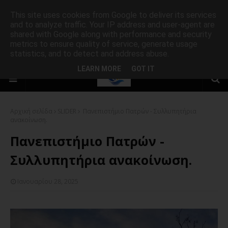
This site uses cookies from Google to deliver its services
and to analyze traffic. Your IP address and user-agent are
shared with Google along with performance and security
metrics to ensure quality of service, generate usage
statistics, and to detect and address abuse.
LEARN MORE
GOT IT
Αρχική σελίδα
SLIDER
Πανεπιστήμιο Πατρών - Συλλυπητήρια
ανακοίνωση.
Πανεπιστήμιο Πατρών -
Συλλυπητήρια ανακοίνωση.
Ιανουαρίου 28, 2025