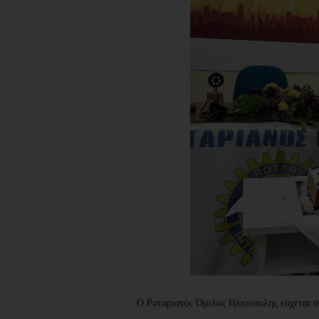
Ο
Ροταριανός Ό
μιλος
Ηλιούπολης
εύχεται σ