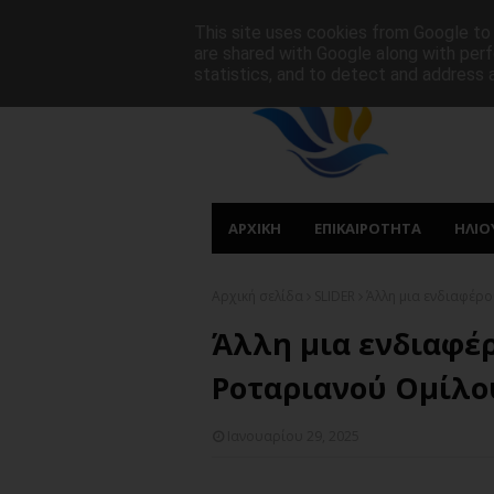
ΑΡΧΙΚΗ
ΠΟΙΟΙ ΕΙΜΑΣΤΕ
ΠΡΩΤΟΣΕΛΙΔΑ
This site uses cookies from Google to d
are shared with Google along with perf
statistics, and to detect and address 
ΑΡΧΙΚΗ
ΕΠΙΚΑΙΡΟΤΗΤΑ
ΗΛΙΟ
Αρχική σελίδα
SLIDER
Άλλη μια ενδιαφέρ
Άλλη μια ενδιαφέ
Ροταριανού Ομίλο
Ιανουαρίου 29, 2025