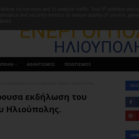
ΕΠΙΚΟΙΝΩΝΙΑ
eliver its services and to analyze traffic. Your IP address and 
ormance and security metrics to ensure quality of service, gen
abuse.
ΥΠΟΛΗ
ΑΘΛΗΤΙΣΜΟΣ
ΠΟΛΙΤΙΣΜΟΣ
ουσα εκδήλωση του Ροταριανού Ομίλου Ηλιούπολης.
SOCI
ρουσα εκδήλωση του
υ Ηλιούπολης.
ΔΗΜ