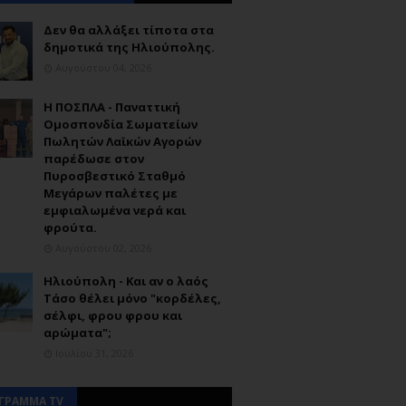
Δεν θα αλλάξει τίποτα στα
δημοτικά της Ηλιούπολης.
Αυγούστου 04, 2026
Η ΠΟΣΠΛΑ - Παναττική
Ομοσπονδία Σωματείων
Πωλητών Λαϊκών Αγορών
παρέδωσε στον
Πυροσβεστικό Σταθμό
Μεγάρων παλέτες με
εμφιαλωμένα νερά και
φρούτα.
Αυγούστου 02, 2026
Ηλιούπολη - Και αν ο λαός
Τάσο θέλει μόνο "κορδέλες,
σέλφι, φρου φρου και
αρώματα";
Ιουλίου 31, 2026
ΓΡΑΜΜΑ TV