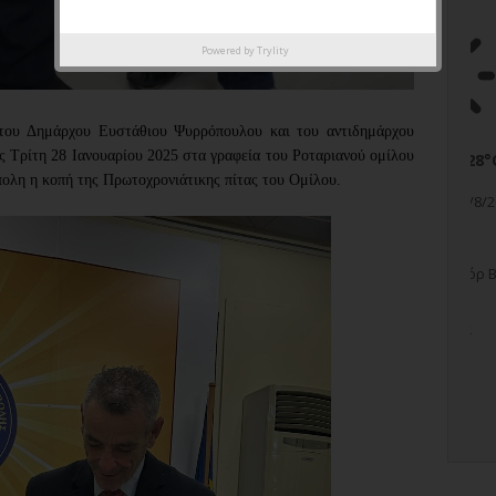
Powered by
Trylity
του Δημάρχου Ευστάθιου Ψυρρόπουλου και του αντιδημάρχου
ες
Τρίτη 28 Ιανουαρίου 2025
στα γραφεία του Ροταριανού ομίλου
πολη
η
κοπή της Πρωτοχρονιάτικης πίτας του
Ομίλου.