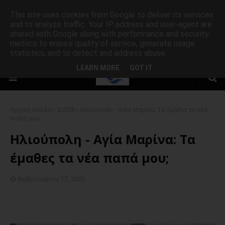
This site uses cookies from Google to deliver its services
and to analyze traffic. Your IP address and user-agent are
shared with Google along with performance and security
metrics to ensure quality of service, generate usage
statistics, and to detect and address abuse.
LEARN MORE
GOT IT
Αρχική σελίδα
SLIDER
Ηλιούπολη - Αγία Μαρίνα: Τα έμαθες τα νέα
παπά μου;
Ηλιούπολη - Αγία Μαρίνα: Τα
έμαθες τα νέα παπά μου;
Φεβρουαρίου 17, 2025