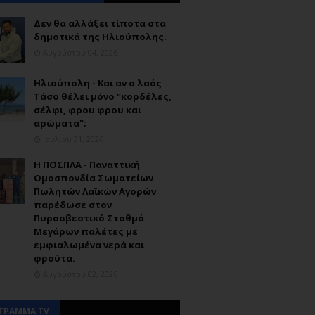
Δεν θα αλλάξει τίποτα στα
δημοτικά της Ηλιούπολης.
Αυγούστου 04, 2026
Ηλιούπολη - Και αν ο λαός
Τάσο θέλει μόνο "κορδέλες,
σέλφι, φρου φρου και
αρώματα";
Ιουλίου 31, 2026
Η ΠΟΣΠΛΑ - Παναττική
Ομοσπονδία Σωματείων
Πωλητών Λαϊκών Αγορών
παρέδωσε στον
Πυροσβεστικό Σταθμό
Μεγάρων παλέτες με
εμφιαλωμένα νερά και
φρούτα.
Αυγούστου 02, 2026
ΓΡΑΜΜΑ TV