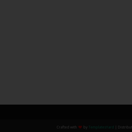
Crafted with
by
TemplatesYard
| Distribu