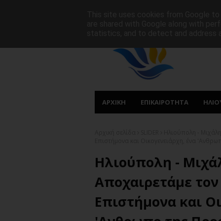
ΑΡΧΙΚΗ
ΠΟΙΟΙ ΕΙΜΑΣΤΕ
ΠΡΩΤΟΣΕΛΙΔΑ
This site uses cookies from Google to d
are shared with Google along with perf
statistics, and to detect and address 
ΑΡΧΙΚΗ
ΕΠΙΚΑΙΡΟΤΗΤΑ
ΗΛΙΟ
Αρχική σελίδα
SLIDER
Ηλιούπολη - Μιχάλη
Επιστήμονα και Οικογενειάρχη, ένα 'Aνθρ
Ηλιούπολη - Μιχά
Αποχαιρετάμε τον 
Επιστήμονα και Οι