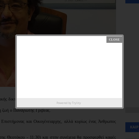
ικής δικτύωσης ο συμπολίτης μας Μιχάλης Τασούλας αναφέρει:
Powered by
Trylity
η ζωή ο Παναγιώτης Γριβεας.
ς Επιστήμονας και Οικογένειαρχης, αλλά κυρίως ένας
Άνθρωπος
ΚΑΙ
σης Θεοτόκου - 11:30) και στην συνέχεια θα προσφερθεί καφές