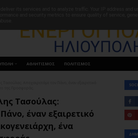
ΕΠΙΚΟΙΝΩΝΙΑ
eliver its services and to analyze traffic. Your IP address and 
ormance and security metrics to ensure quality of service, gen
abuse.
ΥΠΟΛΗ
ΑΘΛΗΤΙΣΜΟΣ
ΠΟΛΙΤΙΣΜΟΣ
ς Τασούλας: Αποχαιρετάμε τον Πάνο, έναν εξαιρετικό
SOCI
ωπο της Προσφοράς.
λης Τασούλας:
Πάνο, έναν εξαιρετικό
κογενειάρχη, ένα
ΔΗΜ