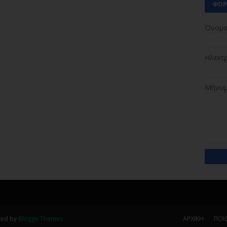
ΦΌΡ
Όνομ
Ηλεκτ
Μήνυ
ted by
Blogge Themes
ΑΡΧΙΚΗ
ΠΟΙΟ