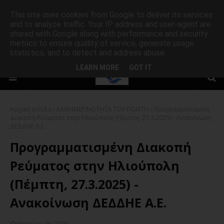
This site uses cookies from Google to deliver its services
and to analyze traffic. Your IP address and user-agent are
shared with Google along with performance and security
metrics to ensure quality of service, generate usage
statistics, and to detect and address abuse.
LEARN MORE
GOT IT
Αρχική σελίδα
ΚΑΘΗΜΕΡΙΝΟΤΗΤΑ ΤΟΥ ΠΟΛΙΤΗ
Προγραμματισμένη
Διακοπή Ρεύματος στην Ηλιούπολη (Πέμπτη, 27.3.2025) - Ανακοίνωση
ΔΕΔΔΗΕ Α.Ε.
Προγραμματισμένη Διακοπή
Ρεύματος στην Ηλιούπολη
(Πέμπτη, 27.3.2025) -
Ανακοίνωση ΔΕΔΔΗΕ Α.Ε.
Μαρτίου 26, 2025