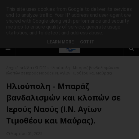
This site uses cookies from Google to deliver its services
and to analyze traffic. Your IP address and user-agent are
shared with Google along with performance and security
metrics to ensure quality of service, generate usage
statistics, and to detect and address abuse.
LEARN MORE
GOT IT
Αρχική σελίδα
SLIDER
Ηλιούπολη - Μπαράζ βανδαλισμών και
κλοπών σε Ιερούς Ναούς (Ι.Ν. Αγίων Τιμοθέου και Μαύρας).
Ηλιούπολη - Μπαράζ
βανδαλισμών και κλοπών σε
Ιερούς Ναούς (Ι.Ν. Αγίων
Τιμοθέου και Μαύρας).
Μαρτίου 01, 2025