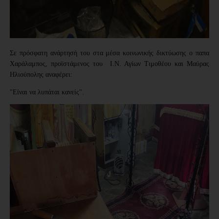
Σε πρόσφατη ανάρτησή του στα μέσα κοινωνικής δικτύωσης ο παπα
Χαράλαμπος, προϊστάμενος του Ι.Ν. Αγίων Τιμοθέου και Μαύρας
Ηλιούπολης αναφέρει:
"Είναι να λυπάται κανείς".