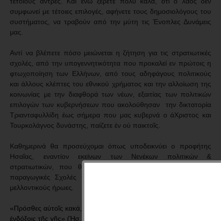
τέτοιους άντρες. Και ενώ ξέρετε πολύ καλά, ότι ο λαός δεν
συμφωνεί με τέτοιες επιλογές, αφήνετε τους δημοσιολόγους του
συστήματος, να τραβούν από την μύτη τις Ένοπλες Δυνάμεις
μας.
Αντί να βλέπετε πόσο μειώνεται η ζήτηση για τις στρατιωτικές
σχολές, από την υπογεννητικότητα που προκαλεί εν πρώτοις η
φτωχοποίηση των Ελλήνων, από τους αδηφάγους πολιτικούς
και άλλους κλέπτες του εθνικού χρήματος και την αλλοίωση της
κοινωνίας με την διαφθορά των νέων, εξαιτίας των πολιτικών
επιλογών των κυβερνήσεων που ακολούθησαν την δικτατορία
Τριανταφυλλίδη έως σήμερα που μας κυβερνά ο άΧριστος και
Τουρκολάγνος δυνάστης, παίζετε ἐν οὐ παικτοῖς.
Καθημερινά θα προσεύχομαι όπως υποδεικνύει ο προφήτης
Ησαΐας, εναντίον εκείνων των Νενέκων πολιτικών &
στρατιωτικών, που θα τολμήσουν να αποβάλουν από τις
παραγωγικές Σχολές του Ενδόξου Πολεμικού Ναυτικού μας,
μελλοντικούς ήρωες.
«Πρόσθες αὐτοῖς κακά, Κύριε, πρόσ­θες αὐτοῖς κακὰ τοῖς
ἐνδόξοις τῆς γῆς» (Ἡσ. κς΄ [26] 15).