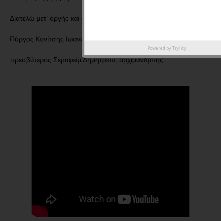
Διατελώ μετ' οργής και αγανακτήσεως,
Πύργος Κονίτσης Ιωαννίνων, 27 Μαρτίου 2025
Powered by
Trylity
πρεσβύτερος Σεραφείμ Δημητρίου,
αρχιμανδρίτης.