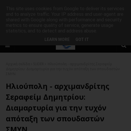
This site uses cookies from Google to deliver its services
and to analyze traffic. Your IP address and user-agent are
shared with Google along with performance and security
metrics to ensure quality of service, generate usage
statistics, and to detect and address abuse.
LEARN MORE
GOT IT
Αρχική σελίδα
SLIDER
Ηλιούπολη - αρχιμανδρίτης Σεραφείμ
Δημητρίου: Διαμαρτυρία για την τυχόν απόταξη των σπουδαστών
ΣΜΥΝ.
Ηλιούπολη - αρχιμανδρίτης
Σεραφείμ Δημητρίου:
Διαμαρτυρία για την τυχόν
απόταξη των σπουδαστών
ΣΜΥΝ.