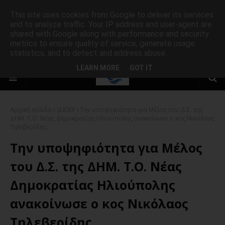
This site uses cookies from Google to deliver its services
and to analyze traffic. Your IP address and user-agent are
shared with Google along with performance and security
metrics to ensure quality of service, generate usage
statistics, and to detect and address abuse.
LEARN MORE
GOT IT
Αρχική σελίδα
SLIDER
Την υποψηφιότητα για Μέλος του Δ.Σ. της
ΔΗΜ. Τ.Ο. Νέας Δημοκρατίας Ηλιούπολης ανακοίνωσε ο κος Νικόλαος
Τηλεβερίδης.
Την υποψηφιότητα για Μέλος
του Δ.Σ. της ΔΗΜ. Τ.Ο. Νέας
Δημοκρατίας Ηλιούπολης
ανακοίνωσε ο κος Νικόλαος
Τηλεβερίδης.