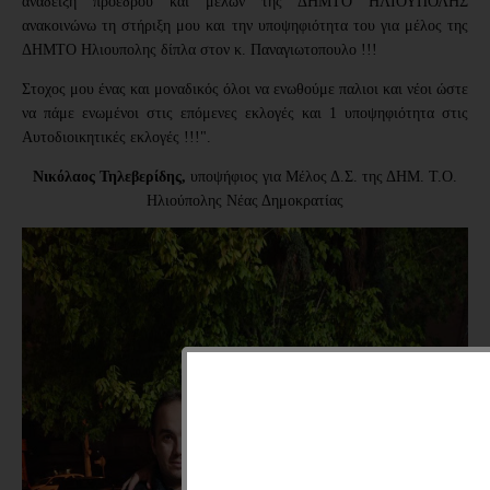
ανάδειξη προέδρου και μελών της ΔΗΜΤΟ ΗΛΙΟΥΠΟΛΗΣ
ανακοινώνω τη στήριξη μου και την υποψηφιότητα του για μέλος της
ΔΗΜΤΟ Ηλιουπολης δίπλα στον κ. Παναγιωτοπουλο !!!
Στοχος μου ένας και μοναδικός όλοι να ενωθούμε παλιοι και νέοι ώστε
να πάμε ενωμένοι στις επόμενες εκλογές και 1 υποψηφιότητα στις
Αυτοδιοικητικές εκλογές !!!".
Νικόλαος Τηλεβερίδης,
υποψήφιος
για Μέλος Δ.Σ. της ΔΗΜ. Τ.Ο.
Ηλιούπολης Νέας Δημοκρατίας