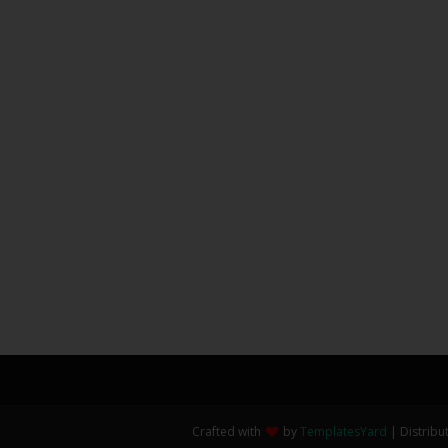
Crafted with
by
TemplatesYard
| Distribu