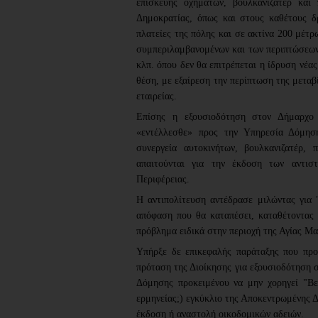
επισκευής οχημάτων, βουλκανιζατέρ και
Δημοκρατίας, όπως και στους καθέτους δ
πλατείες της πόλης και σε ακτίνα 200 μέτρ
συμπεριλαμβανομένων και των περιπτώσεων 
κλπ. όπου δεν θα επιτρέπεται η ίδρυση νέα
θέση, με εξαίρεση την περίπτωση της μεταβ
εταιρείας.
Επίσης η εξουσιοδότηση στον Δήμαρχο
«εντέλλεσθε» προς την Υπηρεσία Δόμησ
συνεργεία αυτοκινήτων, βουλκανιζατέρ, π
απαιτούνται για την έκδοση των αντισ
Περιφέρειας.
Η αντιπολίτευση αντέδρασε μιλώντας για 
απόφαση που θα καταπέσει, καταθέτοντας 
πρόβλημα ειδικά στην περιοχή της Αγίας Μα
Υπήρξε δε επικεφαλής παράταξης που πρ
πρόταση της Διοίκησης για εξουσιοδότηση 
Δόμησης προκειμένου να μην χορηγεί "Βε
ερμηνείας;) εγκύκλιο της Αποκεντρωμένης Δ
έκδοση ή αναστολή οικοδομικών αδειών.