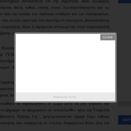
 πλυντηρίων αυτοκινήτων επί της δημοτικής οδού Λεωφόρος
ρόμους αυτής καθώς επίσης στους Λεωφορειόδρομους και τις
ων από την είσοδο των παιδικών σταθμών και των νηπιαγωγείων,
που κλείνει οριστικά ένα υφιστάμενο συνεργείο, βουλκανιζατέρ
ς επιχείρησης ίδιου ή παρόμοιου αντικειμένου στην συγκεκριμένη
ίβασης σε τέκνο ή της αλλαγής νομικής μορφής της υφιστάμενης
 Ηλιούπολης, κ. Ευστάθιο Ψυρρόπουλο, να προχωρήσει σε
ης (Υ.ΔΟΜ) να μην χορηγεί «Βεβαιώσεις Χρήσης Γης» για
λυντήρια αυτοκινήτων και συναφείς επιχειρήσεις, οι οποίες
τοίχων Αδειών Λειτουργίας από την Δ/νση Μεταφορών της
"παράνομη" απόφαση , απόφαση που δε μπορεί να υλοποιηθεί,
προτάσεις που για να υλοποιηθούν θα περάσουν χρόνια και το
ρίνας θα οξυνθεί.
Powered by
Trylity
οσπάθησε να παραπλανήσει το Σώμα ώστε να μην ψηφίσει την
στο Δήμαρχο να προχωρήσει σε «εντέλλεσθε» προς την Υπηρεσία
βαιώσεις Χρήσης Γης", χρησιμοποιώντας (άραγε λόγω λάθους
ΚΑΙ
ιοίκησης που αναφέρεται σε εντελώς διαφορετικό θέμα, ήτοι την