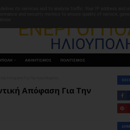
ΕΠΙΚΟΙΝΩΝΙΑ
eliver its services and to analyze traffic. Your IP address and 
ormance and security metrics to ensure quality of service, gen
abuse.
ΥΠΟΛΗ
ΑΘΛΗΤΙΣΜΟΣ
ΠΟΛΙΤΙΣΜΟΣ
ική Απόφαση Για Την Αγία Μαρίνα.
SOCI
ντική Απόφαση Για Την
ΔΗΜ