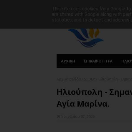
ΑΡΧΙΚΗ
ΠΟΙΟΙ ΕΙΜΑΣΤΕ
ΠΡΩΤΟΣΕΛΙΔΑ
This site uses cookies from Google to d
are shared with Google along with perf
statistics, and to detect and address 
ΑΡΧΙΚΗ
ΕΠΙΚΑΙΡΟΤΗΤΑ
ΗΛΙΟ
Αρχική σελίδα
SLIDER
Ηλιούπολη - Σημαντ
Ηλιούπολη - Σημα
Αγία Μαρίνα.
Νοεμβρίου 07, 2025