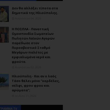
Δεν θα αλλάξει τίποτα στα
δημοτικά της Ηλιούπολης.
Αυγούστου 04, 2026
Η ΠΟΣΠΛΑ - Παναττική
Ομοσπονδία Σωματείων
Πωλητών Λαϊκών Αγορών
παρέδωσε στον
Πυροσβεστικό Σταθμό
Μεγάρων παλέτες με
εμφιαλωμένα νερά και
φρούτα.
Αυγούστου 02, 2026
Ηλιούπολη - Και αν ο λαός
Τάσο θέλει μόνο "κορδέλες,
σέλφι, φρου φρου και
αρώματα";
Ιουλίου 31, 2026
ΓΡΑΜΜΑ TV