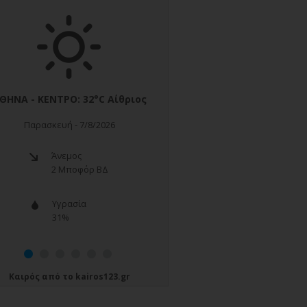
Καιρός
από το
kairos123.gr