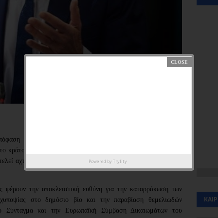
όφαση του Μονομελούς Πλημμελειοδικείου Αθηνών για την
το κράτος δικαίου, την ερευνητική δημοσιογραφία, αλλά και για
οτελεί αχτίδα φωτός στο σκότος υποβάθμισης των δημοκρατικών
Powered by
Trylity
ς φέρουν την αποκλειστική ευθύνη για την καταρράκωση των
ΚΑΙ
αχυποψίας στο δημόσιο βίο και την παραβίαση θεμελιωδών
το Σύνταγμα και την Ευρωπαϊκή Σύμβαση Δικαιωμάτων του