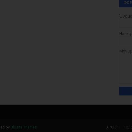
ΦΌΡ
Όνομ
Ηλεκτ
Μήνυ
ted by
Blogge Themes
ΑΡΧΙΚΗ
ΠΟΙΟ