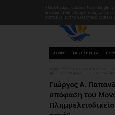
ΑΡΧΙΚΗ
ΠΟΙΟΙ ΕΙΜΑΣΤΕ
ΠΡΩΤΟΣΕΛΙΔΑ
This site uses cookies from Google to d
are shared with Google along with perf
statistics, and to detect and address 
ΑΡΧΙΚΗ
ΕΠΙΚΑΙΡΟΤΗΤΑ
ΗΛΙΟ
Αρχική σελίδα
ΠΑΣΟΚ - ΚΙΝΗΜΑ ΑΛΛΑΓΗΣ
Μονομελούς Πλημμελειοδικείου Αθηνών είνα
Γιώργος Α. Παπανδ
απόφαση του Μον
Πλημμελειοδικείο