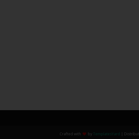
Crafted with
by
TemplatesYard
| Distribu