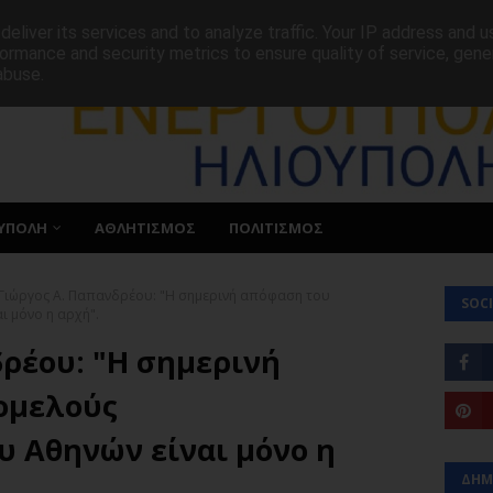
ΕΠΙΚΟΙΝΩΝΙΑ
eliver its services and to analyze traffic. Your IP address and 
ormance and security metrics to ensure quality of service, gen
abuse.
ΥΠΟΛΗ
ΑΘΛΗΤΙΣΜΟΣ
ΠΟΛΙΤΙΣΜΟΣ
Γιώργος Α. Παπανδρέου: "Η σημερινή απόφαση του
SOCI
ι μόνο η αρχή".
ρέου: "Η σημερινή
ομελούς
υ Αθηνών είναι μόνο η
ΔΗΜ