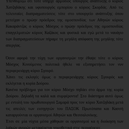
Υπενθυμίζω ότι τότε υπήρχε αρμόδιος υπουργός ανάπτυξης ο κύριος 
Χατζηδάκης και υφυπουργός εμπορίου ο κύριος Σκορδάς. Από τις 
τελευταίες διαπραγματεύσεις τότε στο υπουργείο ανάπτυξης όπου 
μετείχαν ο πρώην πρόεδρος της ομοσπονδίας των Αθηνών κύριος 
Κακαράντζας ο κύριος Μόσχος ο πρώην πρόεδρος της ομοσπονδίας 
επαγγελματιών κύριος Καζάκος και φυσικά και εγώ μετά το ναυάγιο 
των διαπραγματεύσεων πήραμε τη μεγάλη απόφαση της μεγάλης τότε 
απεργίας.
Όσον αφορά την τύχη των οργανισμών την έθαψε τότε ο κύριος 
Μόσχος Κινούμενος πολιτικά ήθελε να εξυπηρετήσει τον νυν 
περιφερειάρχη κύριο Σγουρό.
Χάνει τις εκλογές όμως ο περιφερειάρχης κύριος Σγουρός και 
εκλέγεται η κυρία Δούρου.
Κανένα πρόβλημα για τον κύριο Μόσχο πηδάει στο άρμα της κυρία 
Δούρου. Δηλαδή τα καλά και συμφέροντα! Στο διάστημα αυτό όμως 
με εντολή του πρωθυπουργού Σαμαρά προς τον κύριο Χατζηδάκη μετά 
τις απειλές των εισηγητών του ΠΑΣΟΚ Πρωτόπαπα και Κασσή 
καταργούνται οι οργανισμοί Αθηνών και Θεσσαλονίκης.
Έτσι σε μία νύχτα μέσα χάθηκαν οι οργανισμοί κα η διοίκηση των 
λαϊκών αγορών μεταφέρεται νομοθετικά στις περιφέρειες.