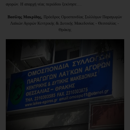
αγορών. Η απαρχή νέας περιόδου ξεκίνησε….
Βασίλης Μακρίδης,
 Πρόεδρος Ομοσπονδίας Συλλόγων Παραγωγών 
Λαϊκών Αγορών Κεντρικής & Δυτικής Μακεδονίας - Θεσσαλίας - 
Θράκης