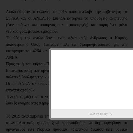
Ακολούθησαν οι εκλογές το 2015 όπου ανέλαβε την κυβέρνηση το 
ΣυΡιζΑ και οι ΑΝΕΛ.Το ΣυΡιζΑ καταργεί το υπουργείο ανάπτυξης 
(Δεν υπάρχει πια υπουργός και υφυπουργός) και παραμένει μόνο 
γενικός γραμματέας εμπορίου.
Τη θέση την αναλαμβάνει ένας αξιοπρεπής άνθρωπος ο Κυριος 
παπαδερακης Όπου ξεκινάμε πάλι τις διαπραγματεύσεις για την 
κατάργηση του 4264 και την ψήφιση νέου νομοσχεδίου από το ΣυΡιζΑ 
ΑΝΕΛ.
Προς τιμή του κύριου Παπαδεράκη  όταν θέταμε ως ομοσπονδία την 
Επανασύσταση των οργανισμών ξεκάθαρα μας είχε πει δεν είναι στην 
πολιτική βούληση της κυβέρνησης να ξανά δημιουργηθούν οργανισμοί.
Οι δε ΑΝΕΛ σκορπώντας ψεύτικες υποσχέσεις ότι οργανισμοί θα 
επανασυσταθούν.
Τελικά ψηφίζεται το νέο νομοσχέδιο ο 4497 και παραμένουμε ως 
λαϊκές αγορές στις περιφέρειες. 
Powered by
Trylity
Το 2019 αναλαμβάνει την κυβέρνηση η Νέα Δημοκρατία ως υπεύθυνο 
συνδικαλιστικός φορέας ξανά προσπαθούμε να δημιουργηθούν οι 
οργανισμοί είτε Νομικά πρόσωπα ιδιωτικού δικαίου είτε νομικά 