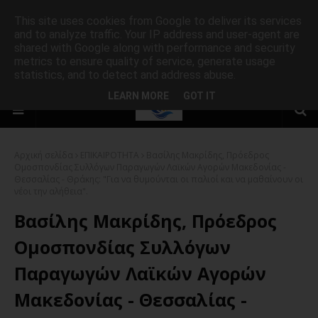
This site uses cookies from Google to deliver its services
and to analyze traffic. Your IP address and user-agent are
shared with Google along with performance and security
metrics to ensure quality of service, generate usage
statistics, and to detect and address abuse.
LEARN MORE
GOT IT
Αρχική σελίδα
ΕΠΙΚΑΙΡΟΤΗΤΑ
Βασίλης Μακρίδης, Πρόεδρος
Ομοσπονδίας Συλλόγων Παραγωγών Λαϊκών Αγορών Μακεδονίας -
Θεσσαλίας - Θράκης: "Για να θυμούνται οι παλιοί και να μαθαίνουν οι
νέοι την αλήθεια".
Βασίλης Μακρίδης, Πρόεδρος
Ομοσπονδίας Συλλόγων
Παραγωγών Λαϊκών Αγορών
Μακεδονίας - Θεσσαλίας -