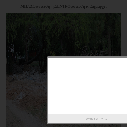
ΜΠΑΖΟφύτευση ή ΔΕΝΤΡΟφύτευση κ. Δήμαρχε;
Powered by
Trylity