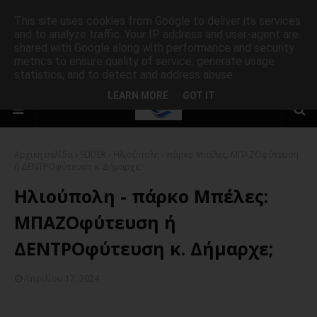
This site uses cookies from Google to deliver its services
and to analyze traffic. Your IP address and user-agent are
shared with Google along with performance and security
metrics to ensure quality of service, generate usage
statistics, and to detect and address abuse.
LEARN MORE
GOT IT
Αρχική σελίδα
SLIDER
Ηλιούπολη - πάρκο Μπέλες: ΜΠΑΖΟφύτευση
ή ΔΕΝΤΡΟφύτευση κ. Δήμαρχε;
Ηλιούπολη - πάρκο Μπέλες:
ΜΠΑΖΟφύτευση ή
ΔΕΝΤΡΟφύτευση κ. Δήμαρχε;
Απριλίου 17, 2024