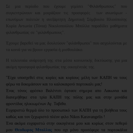
Σε μια περίοδο που έχουμε γεμίσει "Φιλάνθρωπους" που
συγκεντρώνουν και μοιράζουν τις προσφορές των ανωνύμων -
επωνύμων πολιτών η ανεξάρτητη Δημοτική Σύμβουλο Ηλιούπολης
Κυρία Αντωνία (Τόνια) Νικολοπούλου Μπόλλα παραδίδει μαθήματα
φιλανθρωπίας σε "φιλάνθρωπους".
Έχουμε βαρεθεί να μας δουλεύουν "φιλάνθρωποι" που ασχολούνται με
τα κοινά για να βρουν εργασία ή μισθουλάκο.
Η τελευταία ανάρτησή της στα μέσα κοινωνικής δικτύωσης για μια
ακόμη προσφορά φιλανθρωπίας της οικογένειάς της.
"Είχα υποσχεθεί στις κυρίες και κυρίους μέλη των ΚΑΠΗ να τους
φέρω να δοκιμάσουν και το καλοκαιρινό πορτοκαλι μας!
Ένας τόνος φρέσκο Βαλέντσι έφτασε σημερα απο Λακωνια και
διανεμήθηκε στα τρία ΚΑΠΗ της πόλης μας και στην μονάδα
φροντίδας ηλικιωμένων Αγ. Ταβιθα.
Ευχαριστώ θερμά όλο το προσωπικό των ΚΑΠΗ για τη βοήθεια τους
καθώς και τον ξεχωριστό πλέον φιλο
Nikos Karavangelis
!
Ένα ακόμα ευχαριστώ στην οικογένεια μου και κυρίως στον πεθερό
μου
Θεοδωρος Μπολλας
που οχι μόνο
προσέφερε τα πορτοκάλια