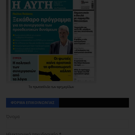
Τα
πρωτοσέλιδα
των
εφημερίδων
ΦΌΡΜΑ ΕΠΙΚΟΙΝΩΝΊΑΣ
Όνομα
Ηλεκτρονικό ταχυδρομείο
*