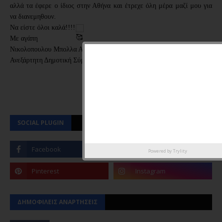
αλλά τα έφερε ο ίδιος στην Αθήνα και έτρεχε όλη μέρα μαζί μου για
να διανεμηθουν.
Να είστε όλοι καλά!!!!
Με αγάπη
Νικολοπουλου Μπολλα Αντωνια
Ανεξάρτητη Δημοτική Σύμβουλος Δήμου Ηλιουπολης"
SOCIAL PLUGIN
Powered by
Trylity
ΔΗΜΟΦΙΛΕΙΣ ΑΝΑΡΤΗΣΕΙΣ