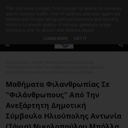
This site uses cookies from Google to deliver its services
and to analyze traffic. Your IP address and user-agent are
shared with Google along with performance and security
metrics to ensure quality of service, generate usage
statistics, and to detect and address abuse.
LEARN MORE
GOT IT
Αρχική σελίδα
SLIDER
Μαθήματα Φιλανθρωπίας Σε
"Φιλάνθρωπους" Από Την Ανεξάρτητη Δημοτική Σύμβουλο
Ηλιούπολης Αντωνία (Τόνια) Νικολοπούλου Μπόλλα.
Μαθήματα Φιλανθρωπίας Σε
"Φιλάνθρωπους" Από Την
Ανεξάρτητη Δημοτική
Σύμβουλο Ηλιούπολης Αντωνία
(Τόνια) Νικολοπούλου Μπόλλα.