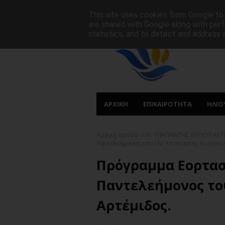
ΑΡΧΙΚΗ
ΠΟΙΟΙ ΕΙΜΑΣΤΕ
ΠΡΩΤΟΣΕΛΙΔΑ
This site uses cookies from Google to d
are shared with Google along with perf
statistics, and to detect and address 
ΑΡΧΙΚΗ
ΕΠΙΚΑΙΡΟΤΗΤΑ
ΗΛΙΟ
Αρχική σελίδα
Ι.Ν. ΥΠΑΠΑΝΤΗΣ ΚΥΡΙΟΥ ΑΡ
Παντελεήμονος του Ι.Ν. Υπαπαντής Κυρίου 
Πρόγραμμα Εορτασ
Παντελεήμονος το
Αρτέμιδος.