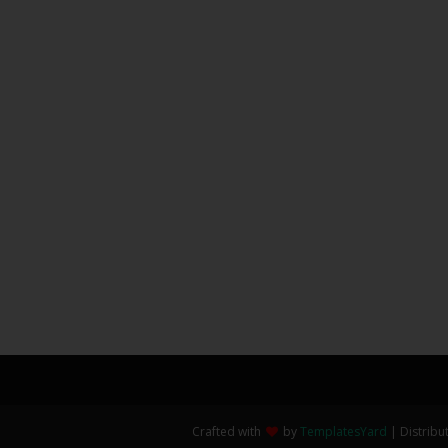
Crafted with
by
TemplatesYard
| Distribu