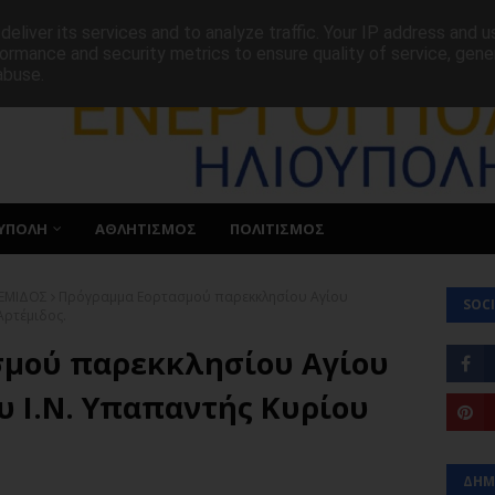
ΕΠΙΚΟΙΝΩΝΙΑ
eliver its services and to analyze traffic. Your IP address and 
ormance and security metrics to ensure quality of service, gen
abuse.
ΥΠΟΛΗ
ΑΘΛΗΤΙΣΜΟΣ
ΠΟΛΙΤΙΣΜΟΣ
ΤΕΜΙΔΟΣ
Πρόγραμμα Εορτασμού παρεκκλησίου Αγίου
SOCI
Αρτέμιδος.
μού παρεκκλησίου Αγίου
υ Ι.Ν. Υπαπαντής Κυρίου
ΔΗΜ