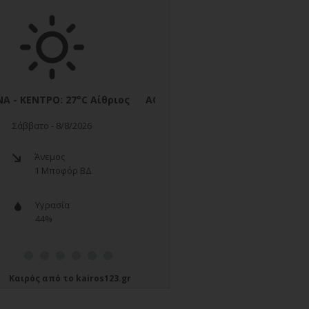
Καιρός
από το
kairos123.gr