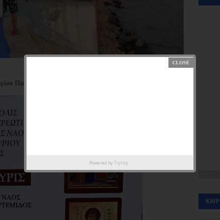
ίου Παντελεήμονος του Ι.Ν. Υπαπαντής Κυρίου Αρτέμιδος.
Powered by
Trylity
ΚΑΙ