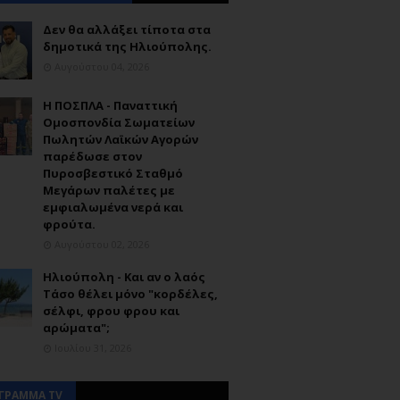
Δεν θα αλλάξει τίποτα στα
δημοτικά της Ηλιούπολης.
Αυγούστου 04, 2026
Η ΠΟΣΠΛΑ - Παναττική
Ομοσπονδία Σωματείων
Πωλητών Λαϊκών Αγορών
παρέδωσε στον
Πυροσβεστικό Σταθμό
Μεγάρων παλέτες με
εμφιαλωμένα νερά και
φρούτα.
Αυγούστου 02, 2026
Ηλιούπολη - Και αν ο λαός
Τάσο θέλει μόνο "κορδέλες,
σέλφι, φρου φρου και
αρώματα";
Ιουλίου 31, 2026
ΓΡΑΜΜΑ TV