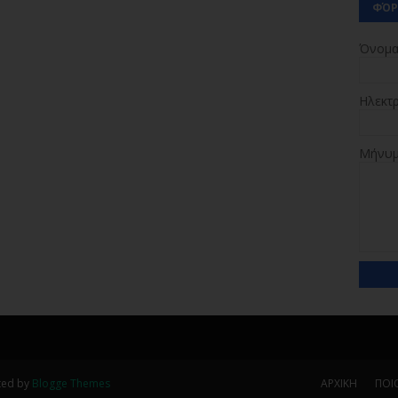
ΦΌΡ
Όνομ
Ηλεκτ
Μήνυ
ted by
Blogge Themes
ΑΡΧΙΚΗ
ΠΟΙΟ