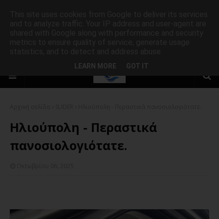
This site uses cookies from Google to deliver its services
and to analyze traffic. Your IP address and user-agent are
shared with Google along with performance and security
metrics to ensure quality of service, generate usage
statistics, and to detect and address abuse.
LEARN MORE
GOT IT
Αρχική σελίδα
SLIDER
Ηλιούπολη - Περαστικά πανοσιολογιότατε.
Ηλιούπολη - Περαστικά
πανοσιολογιότατε.
Οκτωβρίου 06, 2025