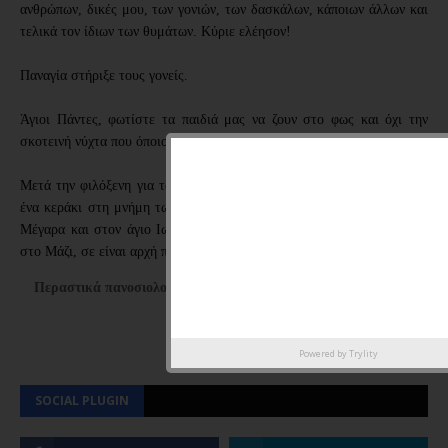
ανθρώπων, δικές μου, των γονιών, των δασκάλων, κάποιων άλλων και
τελικά τον ίδιων των θυμάτων. Κύριε ελέησον!
Παναγία στήριξε τους γονείς.
Άγιοι Πάντες, φωτίστε τα παιδιά μας να ζουν στο φως και όχι την
σκοτεινή νύχτα που όποιος περπατεί, οι παλιοί μας έλεγαν ... τι πατεί.
Μετά την φιλόξενη για τα παιδιά μας μονή Πεντέλης, ξεκινήσαμε για
ένα κεράκι στη μνήμη των άλλων παιδιών και στον άγιο Ιερόθεο στα
Μέγαρα και στον άγιο Ιωάννη το Μακρινό και στην αγία Παρασκευή
στο Μάζι, σε είναι αρχή παρηγοριάς."
Περαστικά πανοσιολογιότατε από τους ΕΝΕΡΓΟΥΣ ΠΟΛΙΤΕΣ
ΗΛΙΟΥΠΟΛΗΣ.
Powered by
Trylity
SOCIAL PLUGIN